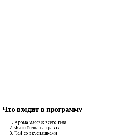
Что входит в программу
Арома массаж всего тела
Фито бочка на травах
Чай со вкусняшками