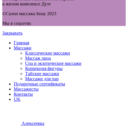
в жилом комплексе Дуэт
©Салон массажа Insay 2023
Мы в соцсетях
Закрывать
Главная
Массажи
Классические массажи
Массаж лица
Спа и экзотические массажи
Коррекция фигуры
Тайские массажи
Массажи для пар
Подарочные сертификаты
Массажисты
Контакты
UK
Алексеевка