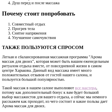
Душ перед и после массажа
Почему стоит попробовать
Совместный отдых
Прогрев тела
Снятие напряжения
Улучшение самочувствия
ТАКЖЕ ПОЛЬЗУЮТСЯ СПРОСОМ
Легкая и сбалансированная массажная программа "Арома
массаж для двоих", которая может быть вашим еженедельным
ритуалом отдыха вместе, от повседневной жизни в самом
центре Харькова. Данный вид массажа имеет много
положительных отзывов от гостей нашего салона, и
пользуется большой популярностью.
Такой массаж в нашем салоне выполняют
все мастера
,
потому как дополнительный бонус к вам будет большой
выбор массажистов для вашего отдыха, а сейчас мы немного
расскажем как проходит, из чего состоит и какие пользы дает
Арома массаж для двоих.