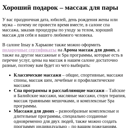
Хороший подарок – массаж для пары
У вас праздничная дата, юбилей, день рождения жены или
мужа – почему не провести время вместе, в салоне спа
массажа, заказав процедуры по уходу за телом, хороший
массаж для себя и вашего любимого человека.
В салоне Insay в Харькове также можно оформить
подарочные сертификаты
на
Арома массаж для двоих
, а
также на другие массажные и Spa программы, которые есть в
перечне услуг, цены на массаж в нашем салоне достаточно
разные, поэтому вам будет из чего выбирать:
Классические массажи
– общие, спортивные, массажи
спины, массаж шеи, лечебные и профилактические
массажи
Спа программы и расслабляющие массажи
– Тайские
и Балийские массажи, масляные массажи, стоун терапия,
массаж травяными мешочками, и комплексные Spa
программы.
Массажи для двоих
– разнообразные комплексные и
длительные программы, специально созданные
одновременно для двух людей, также можно создать
программу индивидуально – по вашим пожеланиям.