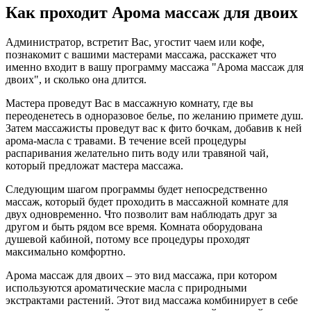
Как проходит Арома массаж для двоих
Администратор, встретит Вас, угостит чаем или кофе,
познакомит с вашими мастерами массажа, расскажет что
именно входит в вашу программу массажа "Арома массаж для
двоих", и сколько она длится.
Мастера проведут Вас в массажную комнату, где вы
переоденетесь в одноразовое белье, по желанию примете душ.
Затем массажисты проведут вас к фито бочкам, добавив к ней
арома-масла с травами. В течение всей процедуры
распаривания желательно пить воду или травяной чай,
который предложат мастера массажа.
Следующим шагом программы будет непосредственно
массаж, который будет проходить в массажной комнате для
двух одновременно. Что позволит вам наблюдать друг за
другом и быть рядом все время. Комната оборудована
душевой кабиной, потому все процедуры проходят
максимально комфортно.
Арома массаж для двоих – это вид массажа, при котором
используются ароматические масла с природными
экстрактами растений. Этот вид массажа комбинирует в себе