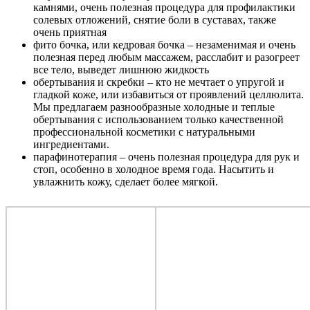
камнями, очень полезная процедура для профилактики
солевых отложений, снятие боли в суставах, также
очень приятная
фито бочка, или кедровая бочка – незаменимая и очень
полезная перед любым массажем, расслабит и разогреет
все тело, выведет лишнюю жидкость
обертывания и скребки – кто не мечтает о упругой и
гладкой коже, или избавиться от проявлений целлюлита.
Мы предлагаем разнообразные холодные и теплые
обертывания с использованием только качественной
профессиональной косметики с натуральными
ингредиентами.
парафинотерапия – очень полезная процедура для рук и
стоп, особенно в холодное время года. Насытить и
увлажнить кожу, сделает более мягкой.