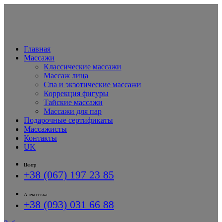
Главная
Массажи
Классические массажи
Массаж лица
Спа и экзотические массажи
Коррекция фигуры
Тайские массажи
Массажи для пар
Подарочные сертификаты
Массажисты
Контакты
UK
Центр
+38 (067) 197 23 85
Алексеевка
+38 (093) 031 66 88