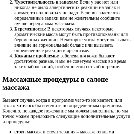
Чувствительность к запахам:
Если у вас нет или
никогда не было аллергических реакций на запах и
аромат, то волноваться не надо. Если вы знаете что
определенные запахи вам не желательны сообщите
лучше перед арома массажем.
Беременность:
В некоторых случаях некоторые
ароматические масла могут быть противопоказаны для
беременных женщин. Некоторые масла могут оказывать
влияние на гормональный баланс или вызывать
определенные реакции в организме.
Кожаные проблемы:
заболевания кожи бывают
достаточно разные, и мы не советуем массаж во время
таких заболеваний, особенно если есть обострение.
Массажные процедуры в салоне
массажа
Бывают случаи, когда в программе чего-то не хватает, или
что-то хотелось бы изменить по определенным причинам.
Конечно, не каждое пожелание мы можем выполнить, но мы
точно можем предложить следующие дополнительные услуги
и процедуры:
стоун массаж и стоун терапия – массаж теплыми