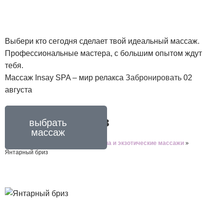
ВАШ ГОРОД
Выбери кто сегодня сделает твой идеальный массаж.
Профессиональные мастера, с большим опытом ждут
тебя.
Массаж Insay SPA – мир релакса
Забронировать
02
августа
Янтарный бриз
выбрать
выбрать
массажиста
массаж
Массаж в Харькове
»
Массажи
»
Спа и экзотические массажи
»
Янтарный бриз