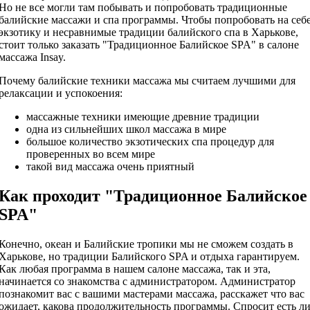
Но не все могли там побывать и попробовать традиционные
балийские массажи и спа программы. Чтобы попробовать на себ
экзотику и несравнимые традиции балийского спа в Харькове,
стоит только заказать "Традиционное Балийское SPA" в салоне
массажа Insay.
Почему балийские техники массажа мы считаем лучшими для
релаксации и успокоения:
массажные техники имеющие древние традиции
одна из сильнейших школ массажа в мире
большое количество экзотических спа процедур для
проверенных во всем мире
такой вид массажа очень приятный
Как проходит "Традиционное Балийское
SPA"
Конечно, океан и Балийские тропики мы не сможем создать в
Харькове, но традиции Балийского SPA и отдыха гарантируем.
Как любая программа в нашем салоне массажа, так и эта,
начинается со знакомства с администратором. Администратор
познакомит вас с вашими мастерами массажа, расскажет что вас
ожидает, какова продолжительность программы. Спросит есть л