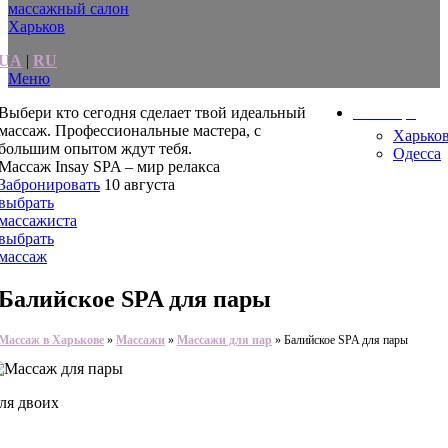
UA
|
RU
Меню
Выбери кто сегодня сделает твой идеальный
Ваш город
массаж.
Профессиональные мастера, с
Харько
большим опытом ждут тебя.
Одесса
Массаж Insay SPA – мир релакса
Забронировать
10 августа
выбрать
массажиста
выбрать
массаж
Балийское SPA для пары
Массаж в Харькове
»
Массажи
»
Массажи для пар
»
Балийское SPA для пары
ля двоих