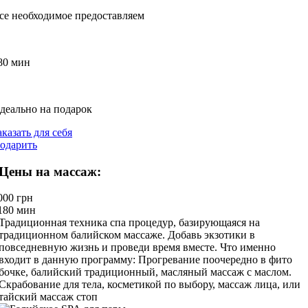
се необходимое предоставляем
80 мин
деально на подарок
аказать для себя
одарить
Цены на массаж:
000 грн
 180 мин
Традиционная техника спа процедур, базирующаяся на
традиционном балийском массаже. Добавь экзотики в
повседневную жизнь и проведи время вместе. Что именно
входит в данную программу: Прогревание поочередно в фито
бочке, балийский традиционный, масляный массаж с маслом.
Скрабование для тела, косметикой по выбору, массаж лица, или
тайский массаж стоп