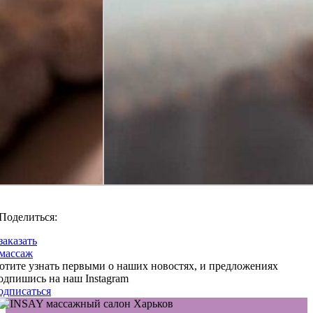
Поделиться:
заказать
массаж
отите узнать первыми о наших новостях, и предложениях
одпишись на наш Instagram
одписаться