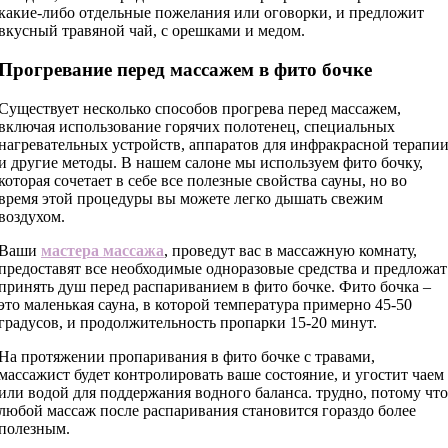
какие-либо отдельные пожелания или оговорки, и предложит
вкусный травяной чай, с орешками и медом.
Прогревание перед массажем в фито бочке
Существует несколько способов прогрева перед массажем,
включая использование горячих полотенец, специальных
нагревательных устройств, аппаратов для инфракрасной терапи
и другие методы. В нашем салоне мы используем фито бочку,
которая сочетает в себе все полезные свойства сауны, но во
время этой процедуры вы можете легко дышать свежим
воздухом.
Ваши
мастера массажа
, проведут вас в массажную комнату,
предоставят все необходимые одноразовые средства и предложат
принять душ перед распариванием в фито бочке. Фито бочка –
это маленькая сауна, в которой температура примерно 45-50
градусов, и продолжительность пропарки 15-20 минут.
На протяжении пропаривания в фито бочке с травами,
массажист будет контролировать ваше состояние, и угостит чаем
или водой для поддержания водного баланса. трудно, потому что
любой массаж после распаривания становится гораздо более
полезным.