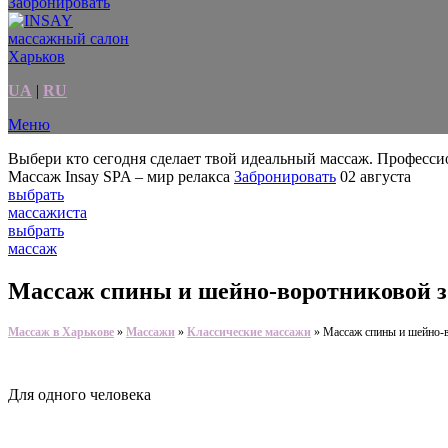
Забронировать
UA
|
RU
Меню
Выбери кто сегодня сделает твой идеальный массаж.
Профессио
Массаж Insay SPA – мир релакса
Забронировать
02 августа
выбрать
массажиста
выбрать
массаж
Массаж спины и шейно-воротниковой 
Массаж в Харькове
»
Массажи
»
Классические массажи
»
Массаж спины и шейно-
Для одного человека