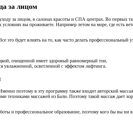
да за лицом
ходу за лицом, в салонах красоты и СПА центрах. Во первых так
х условиях вы проживаете. Например летом на море, где есть вет
се это будет влиять на то, как часто делать профессиональный ух
адкой, очищенной имеет здоровый равномерный тон,
ся увлажненной, осветленной с эффектом лифтинга.
ы
менно поэтому в эту программу также входит авторский массаж 
ими техниками массажей из Бали. Поэтому такой массаж дает х
боты и профессиональное образование, поэтому кого бы вы ни 