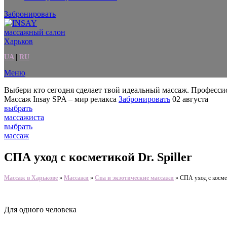
Забронировать
UA
|
RU
Меню
Выбери кто сегодня сделает твой идеальный массаж.
Профессио
Массаж Insay SPA – мир релакса
Забронировать
02 августа
выбрать
массажиста
выбрать
массаж
СПА уход с косметикой Dr. Spiller
Массаж в Харькове
»
Массажи
»
Спа и экзотические массажи
»
СПА уход с космет
Для одного человека