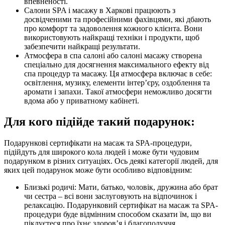
впевненості.
Салони SPA і масажу в Харкові працюють з
досвідченими та професійними фахівцями, які дбають
про комфорт та задоволення кожного клієнта. Вони
використовують найкращі техніки і продукти, щоб
забезпечити найкращі результати.
Атмосфера в спа салоні або салоні масажу створена
спеціально для досягнення максимального ефекту від
спа процедур та масажу. Ця атмосфера включає в себе:
освітлення, музику, елементи інтер’єру, оздоблення та
аромати і запахи. Такої атмосфери неможливо досягти
вдома або у приватному кабінеті.
Для кого підійде такий подарунок:
Подарункові сертифікати на масаж та SPA-процедури,
підійдуть для широкого кола людей і може бути чудовим
подарунком в різних ситуаціях. Ось деякі категорії людей, для
яких цей подарунок може бути особливо відповідним:
Близькі родичі: Мати, батько, чоловік, дружина або брат
чи сестра – всі вони заслуговують на відпочинок і
релаксацію. Подарунковий сертифікат на масаж та SPA-
процедури буде відмінним способом сказати їм, що ви
піклуєтеся про їхнє здоров’я і благополуччя.