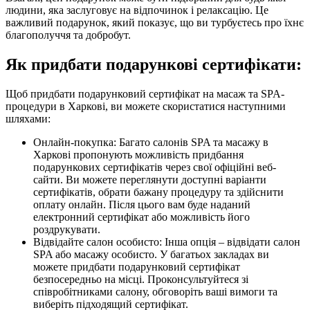
людини, яка заслуговує на відпочинок і релаксацію. Це
важливий подарунок, який показує, що ви турбуєтесь про їхнє
благополуччя та добробут.
Як придбати подарункові сертифікати:
Щоб придбати подарунковий сертифікат на масаж та SPA-
процедури в Харкові, ви можете скористатися наступними
шляхами:
Онлайн-покупка: Багато салонів SPA та масажу в
Харкові пропонують можливість придбання
подарункових сертифікатів через свої офіційні веб-
сайти. Ви можете переглянути доступні варіанти
сертифікатів, обрати бажану процедуру та здійснити
оплату онлайн. Після цього вам буде наданий
електронний сертифікат або можливість його
роздрукувати.
Відвідайте салон особисто: Інша опція – відвідати салон
SPA або масажу особисто. У багатьох закладах ви
можете придбати подарунковий сертифікат
безпосередньо на місці. Проконсультуйтеся зі
співробітниками салону, обговоріть ваші вимоги та
виберіть підходящий сертифікат.