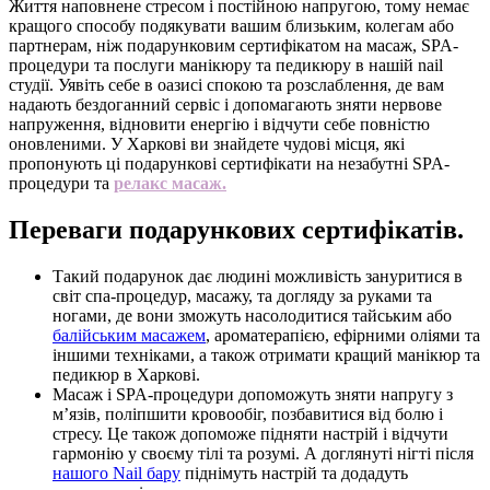
Життя наповнене стресом і постійною напругою, тому немає
кращого способу подякувати вашим близьким, колегам або
партнерам, ніж подарунковим сертифікатом на масаж, SPA-
процедури та послуги манікюру та педикюру в нашій nail
студії. Уявіть себе в оазисі спокою та розслаблення, де вам
надають бездоганний сервіс і допомагають зняти нервове
напруження, відновити енергію і відчути себе повністю
оновленими. У Харкові ви знайдете чудові місця, які
пропонують ці подарункові сертифікати на незабутні SPA-
процедури та
релакс масаж.
Переваги подарункових сертифікатів.
Такий подарунок дає людині можливість зануритися в
світ спа-процедур, масажу, та догляду за руками та
ногами, де вони зможуть насолодитися тайським або
балійським масажем
, ароматерапією, ефірними оліями та
іншими техніками, а також отримати кращий манікюр та
педикюр в Харкові.
Масаж і SPA-процедури допоможуть зняти напругу з
м’язів, поліпшити кровообіг, позбавитися від болю і
стресу. Це також допоможе підняти настрій і відчути
гармонію у своєму тілі та розумі. А доглянуті нігті після
нашого Nail бару
піднімуть настрій та додадуть