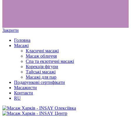
Закрити
Головна
Масажі
Класичні масажі
Масаж обличчя
Спа та екзотичні масажі
Корекція фігури
Тайські масажі
Масажі для пар
Подарункові сертифікати
Масажисти
Контакти
RU
Олексіївка
Центр