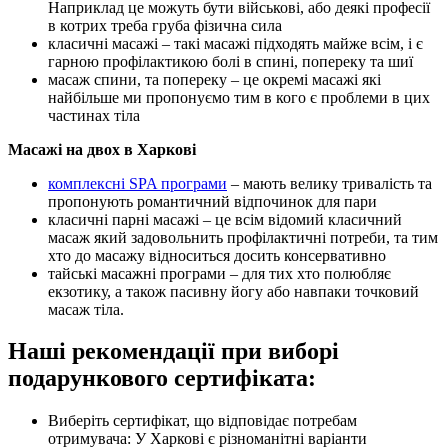
Наприклад це можуть бути військові, або деякі професії
в котрих треба груба фізична сила
класичні масажі – такі масажі підходять майже всім, і є
гарною профілактикою болі в спині, попереку та шиї
масаж спини, та попереку – це окремі масажі які
найбільше ми пропонуємо тим в кого є проблеми в цих
частинах тіла
Масажі на двох в Харкові
комплексні SPA програми
– мають велику тривалість та
пропонують романтичний відпочинок для пари
класичні парні масажі – це всім відомий класичний
масаж який задовольнить профілактичні потреби, та тим
хто до масажу відноситься досить консервативно
тайські масажні програми – для тих хто полюбляє
екзотику, а також пасивну йогу або навпаки точковий
масаж тіла.
Наші рекомендації при виборі
подарункового сертифіката:
Виберіть сертифікат, що відповідає потребам
отримувача: У Харкові є різноманітні варіанти