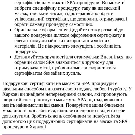
сертифікатів на масаж та SPA-процедури. Ви можете
вибрати специфічну процедуру, таку як шведський
масаж, тайський масаж, гідротерапія або обрати
універсальний сертифікат, що дозволить отримувачеві
обрати бажану процедуру самостійно.
Оригінальне оформлення: Додайте нотку розкоші до
вашого подарунка шляхом оформлення сертифікату в
елегантному дизайні та використання якісних
матеріалів. Це підкреслить значущість і особливість
подарунку.
Дотримуйтесь зручності для отримувача: Впевніться, що
обраний салон SPA знаходиться в зручному для
отримувача місці, щоб вони змогли скористатися
сертифікатом без зайвих зусиль.
Подарункові сертифікати на масаж та SPA-процедури є
ідеальним способом виразити свою подяку, любов і турботу. У
Харкові ви знайдете неперевершені салони, які пропонують
широкий спектр послуг з масажу та SPA, що задовольнять
навіть найвимогливіші смаки. Подаруйте вашим близьким
можливість розслабитися, відновити енергію і відчути себе
доглянутими. Зробіть їх день особливим та незабутнім за
допомогою цих подарункових сертифікатів на масаж та SPA-
процедури в Харкові