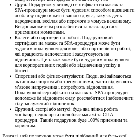
Друзі: Подарунок у вигляді сертифіката на масаж та
SPA-процедури може бути чудовим способом відзначити
особливу подію в житті вашого друга, таку як день
народження, весілля або перемога в чомусь важливому.
Ви допоможете їм розслабитися та насолодитися
приємними моментами.
Колеги або партнери по роботі: Подарунковий
сертифікат на масаж та SPA-процедури може бути
чудовим подарунком для колег або партнерів по роботі,
які працюють наполегливо і заслуговують на
відпочинок. Це також може бути чудовим подарунком
для корпоративних подій або відзначення успіху в
бізнесі.
Спортивні або фітнес-ентузіасти: Люди, які займаються
активним спортом або тренуваннями, часто відчувають
м’язове напруження і потребують відновлення.
Подарункові сертифікати на масаж та SPA-процедури
допоможе їм відновити силу, розслабитися і забезпечити
тілу заслужений відпочинок.
Дружині, сестрі або матусі: будь яка жінка робить
манікюр, педикюр та полюбляє масажі та СПА
процедури. Такий подарунок буде 100% приємним та
корисним.
Взагалі, цей подарунок може бути підібраний для будь-якої