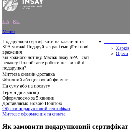
UA
|
RU
Меню
Подарункові сертифікати на класичні та
Ваше місто
SPA масажі
Подаруй яскраві емоції та нові
Харків
враження
Одеса
від кожного дотику.
Масаж Insay SPA - світ
релаксу
Полюбляєте робити не звичайні
подарунки?
Миттєва онлайн-доставка
Фізичний або цифровий формат
На суму або на послугу
Термін дії 3 місяці
Оформлюємо за 5 хвилин
Доставляємо Новою Поштою
Обрати подарунковий сертифікат
Миттєве оформлення та сплата
Як замовити подарунковий сертифікат