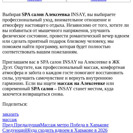
Выбирая
SPA салон Алексеевка
INSAY, вы выбираете
профессиональный уход, внимательное отношение и
атмосферу настоящего отдыха. Независимо от того, хотите ли
вы избавиться от мышечного напряжения, улучшить
физическое состояние, провести романтический вечер вдвоем
или сделать приятный подарок близкому человеку, мы
поможем найти программу, которая будет полностью
соответствовать вашим пожеланиям.
Приглашаем вас в SPA салон INSAY на Алексеевке в ЖК
Дуэт. Ощутите, как профессиональный массаж, комфортная
атмосфера и забота о каждом госте помогают восстановить
силы, улучшить самочувствие и вернуть внутреннюю
гармонию. Если вы ищете
массаж
на Алексеевке
или
современный
SPA салон –
INSAY станет местом, куда
захочется возвращаться снова.
Поделиться:
заказать
массаж
Пред.
Предыдущая
Массаж метро Победа в Харькове
Следующий
Куда сходить вдвоем в Харькове в 2026