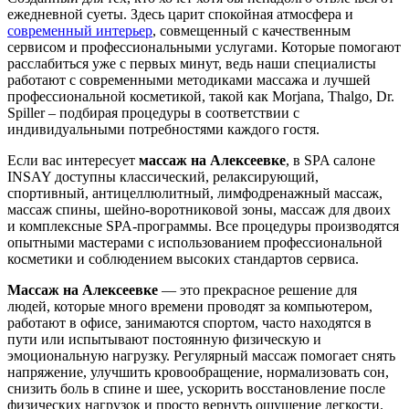
ежедневной суеты. Здесь царит спокойная атмосфера и
современный интерьер
, совмещенный с качественным
сервисом и профессиональными услугами. Которые помогают
расслабиться уже с первых минут, ведь наши специалисты
работают с современными методиками массажа и лучшей
профессиональной косметикой, такой как Morjana, Thalgo, Dr.
Spiller – подбирая процедуры в соответствии с
индивидуальными потребностями каждого гостя.
Если вас интересует
массаж на Алексеевке
, в SPA салоне
INSAY доступны классический, релаксирующий,
спортивный, антицеллюлитный, лимфодренажный массаж,
массаж спины, шейно-воротниковой зоны, массаж для двоих
и комплексные SPA-программы. Все процедуры производятся
опытными мастерами с использованием профессиональной
косметики и соблюдением высоких стандартов сервиса.
Массаж на Алексеевке
— это прекрасное решение для
людей, которые много времени проводят за компьютером,
работают в офисе, занимаются спортом, часто находятся в
пути или испытывают постоянную физическую и
эмоциональную нагрузку. Регулярный массаж помогает снять
напряжение, улучшить кровообращение, нормализовать сон,
снизить боль в спине и шее, ускорить восстановление после
физических нагрузок и просто вернуть ощущение легкости.