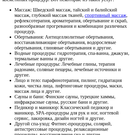
Массаж: Шведский массаж, тайский и балийский
массаж, глубокий массаж тканей,
спортивный массаж
,
рефлексотерапия, ароматерапия, обертывание и скраб,
разнообразные прогревания и комбинации различных
процедур.
Обертывания: Антицеллюлитные обертывания,
восстанавливающие обертывания, водорослевые
обертывания, глиняные обертывания и другие.
Водные процедуры: гидротерапия, спа-ванна, джакузи,
термальные ванны и другие.
Лечебные процедуры: Лечебные глины, терапия
радонами, соляные пещеры, лечебные источники и
другие.
Лицо и тело: парафинотерапия, пилинг, гидратация
кожи, чистка лица, лифтинговые процедуры, маски,
массаж лица и другие.
Сауны и бани: Финские сауны, турецкие хаммы,
инфракрасные сауны, русские бани и другие.
Педикюр и маникюр: Классический педикюр и
маникюр, SPA-процедуры для рук и ног, ногтевой
сервис, лакировка, дизайн ногтей и другие.
Другой спа-уход: Фитнес-процедуры, солярий,
антистрессовые процедуры, релаксационные
процедуры, восстановление сна и другие.