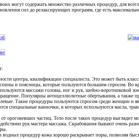
оих могут содержать множество различных процедур, для всего т
новления сил до релаксирующих программ, где есть максимальное
т:
ности центра, квалификации специалиста. Это может быть класс
 спины и поясницы, которые пользуются большим спросом. Во вр
 пользуются массажи головы, ног и рук, шейно-воротниковой зо
ращение. Популярны антицеллюлитные обертывания, а также про
ослевые. Такие процедуры пользуются спросом среди женщин и я
ются специальные ванночки, в которых используются масла, трав
от ороговевших частиц. Тело после таких процедур выглядит мо
действию рук мастера массажа. Скрабования бывают очень разно
ры.
 водных процедур кожа хорошо раскрывает поры, позволяя быстр