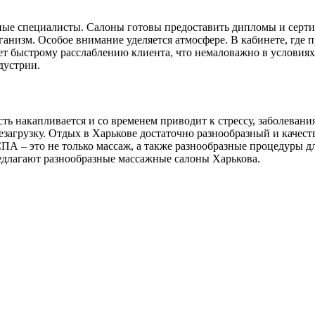
ые специалисты. Салоны готовы предоставить дипломы и серти
анизм. Особое внимание уделяется атмосфере. В кабинете, где п
ует быстрому расслаблению клиента, что немаловажно в условия
дустрии.
сть накапливается и со временем приводит к стрессу, заболеван
ерезагрузку. Отдых в Харькове достаточно разнообразный и каче
СПА – это не только массаж, а также разнообразные процедуры д
редлагают разнообразные массажные салоны Харькова.