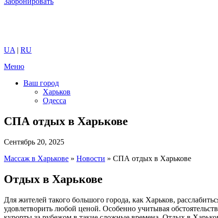
Забронировать
UA
|
RU
Меню
Ваш город
Харьков
Одесса
СПА отдых в Харькове
Сентябрь 20, 2025
Массаж в Харькове
»
Новости
»
СПА отдых в Харькове
Отдых в Харькове
Для жителей такого большого города, как Харьков, расслабить
удовлетворить любой ценой. Особенно учитывая обстоятельства
курорты за рубежом в такие сложные времена. Отдых в Харьков