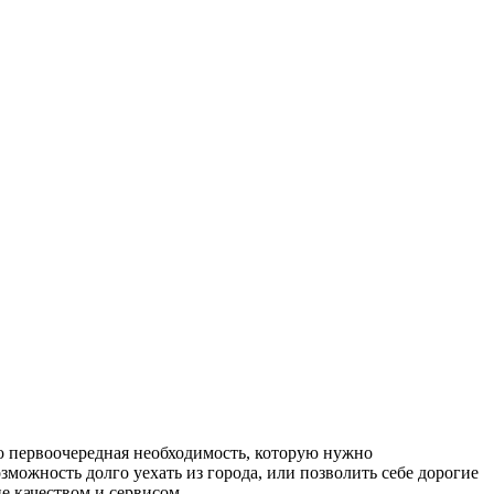
то первоочередная необходимость, которую нужно
можность долго уехать из города, или позволить себе дорогие
е качеством и сервисом.