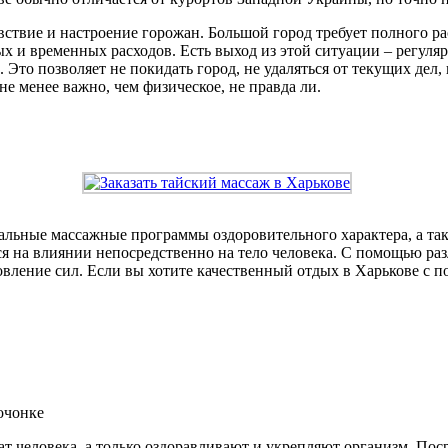
твие и настроение горожан. Большой город требует полного рас
х и временных расходов. Есть выход из этой ситуации – регуля
Это позволяет не покидать город, не удаляться от текущих дел,
не менее важно, чем физическое, не правда ли.
кальные массажные программы оздоровительного характера, а так
 на влиянии непосредственно на тело человека. С помощью раз
овление сил. Если вы хотите качественный отдых в Харькове с 
очонке
чат человека, а только оздоравливают и укрепляют организм. По