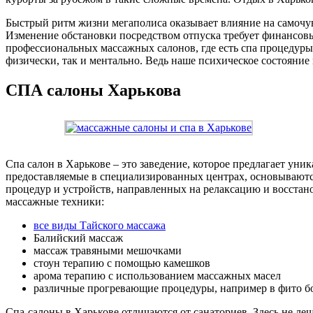
Быстрый ритм жизни мегаполиса оказывает влияние на самочувс
Изменение обстановки посредством отпуска требует финансовы
профессиональных массажных салонов, где есть спа процедуры. 
физически, так и ментально. Ведь наше психическое состояние 
СПА салоны Харькова
Спа салон в Харькове – это заведение, которое предлагает уни
предоставляемые в специализированных центрах, основываются
процедур и устройств, направленных на релаксацию и восстан
массажные техники:
все виды Тайского массажа
Балийский массаж
массаж травяными мешочками
стоун терапию с помощью камешков
арома терапию с использованием массажных масел
различные прогревающие процедуры, например в фито б
Спа-салоны в Харькове отличаются от санаториев. Здесь не ле