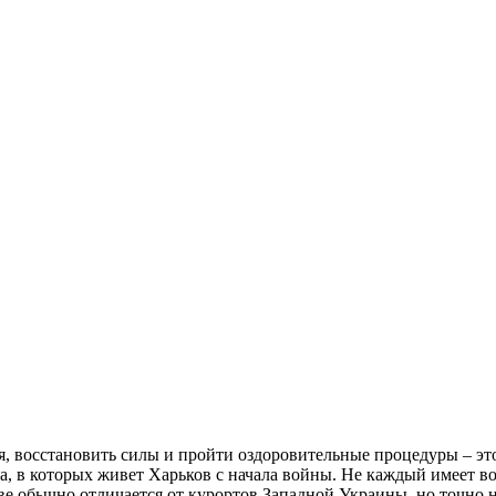
ся, восстановить силы и пройти оздоровительные процедуры – э
, в которых живет Харьков с начала войны. Не каждый имеет воз
е обычно отличается от курортов Западной Украины, но точно н