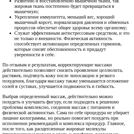
Развитию и восстановлению мышечной ткани, так
жировая ткань постепенно будет превращаться в
мышечную;
Укрепление иммунитета, меньший вес, хороший
мышечный корсет, нормализация давления и обменных
процессов обеспечат общее здоровье всему организму;
Служат эффективным антистрессовым средством, и это
не только о внешности. Физическая активность
способствует активизации определенных гормонов,
которые снизят обеспокоенность и придадут
уверенности в себе.
По отзывам и результатам, корректирующие массажи
действительно позволяют снизить проявление целлюлита,
растяжек, подтянуть кожу после липосакции и резкого
похудения, благодаря массажу также уменьшается отложение
солей в суставах, улучшается подвижность и гибкость.
Выбрав определенный массаж, действительно можно
похудеть и улучшить фигуру, если подходить к решению
проблемы комплексно, соединив массаж с питанием и
физической активностью. Сама по себе процедура не убирает
лишние килограммы, но реально помогает похудеть при
исполнении рекомендаций и комплекса процедур. Главное,
после того, как расщепленные жировые молекулы