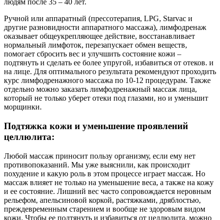
людям после 35 – 40 лет.
Ручной или аппаратный (прессотерапия, LPG, Starvac и
другие разновидности аппаратного массажа), лимфодренаж
оказывает общеукрепляющее действие, восстанавливает
нормальный лимфоток, перезапускает обмен веществ,
помогает сбросить вес и улучшить состояние кожи –
подтянуть и сделать ее более упругой, избавиться от отеков. и
на лице. Для оптимального результата рекомендуют проходить
курс лимфодренажного массажа по 10-12 процедурам. Также
отдельно можно заказать лимфодренажный массаж лица,
который не только уберет отеки под глазами, но и уменьшит
морщинки.
Подтяжка кожи и уменьшение проявлений
целлюлита:
Любой массаж приносит пользу организму, если ему нет
противопоказаний. Мы уже выяснили, как происходит
похудение и какую роль в этом процессе играет массаж. Но
массаж влияет не только на уменьшение веса, а также на кожу
и ее состояние. Лишний вес часто сопровождается неровным
рельефом, апельсиновой коркой, растяжками, дряблостью,
преждевременным старением и вообще не здоровым видом
кожи. Чтобы ее подтянуть и избавиться от целлюлита, можно