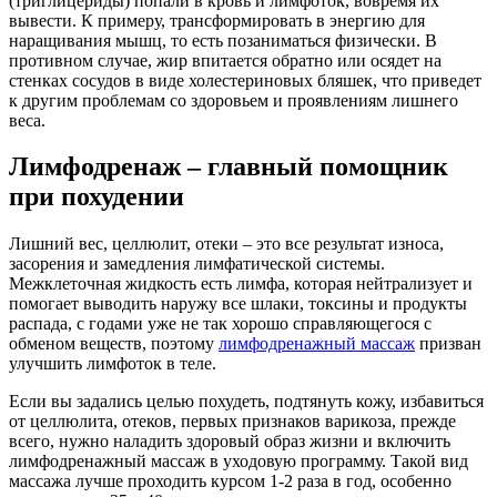
(триглицериды) попали в кровь и лимфоток, вовремя их
вывести. К примеру, трансформировать в энергию для
наращивания мышц, то есть позаниматься физически. В
противном случае, жир впитается обратно или осядет на
стенках сосудов в виде холестериновых бляшек, что приведет
к другим проблемам со здоровьем и проявлениям лишнего
веса.
Лимфодренаж – главный помощник
при похудении
Лишний вес, целлюлит, отеки – это все результат износа,
засорения и замедления лимфатической системы.
Межклеточная жидкость есть лимфа, которая нейтрализует и
помогает выводить наружу все шлаки, токсины и продукты
распада, с годами уже не так хорошо справляющегося с
обменом веществ, поэтому
лимфодренажный массаж
призван
улучшить лимфоток в теле.
Если вы задались целью похудеть, подтянуть кожу, избавиться
от целлюлита, отеков, первых признаков варикоза, прежде
всего, нужно наладить здоровый образ жизни и включить
лимфодренажный массаж в уходовую программу. Такой вид
массажа лучше проходить курсом 1-2 раза в год, особенно