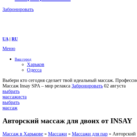
Забронировать
UA
|
RU
Меню
Ваш город
Харьков
Одесса
Выбери кто сегодня сделает твой идеальный массаж.
Профессио
Массаж Insay SPA – мир релакса
Забронировать
02 августа
выбрать
массажиста
выбрать
массаж
Авторский массаж для двоих от INSAY
Массаж в Харькове
»
Массажи
»
Массажи для пар
»
Авторский 