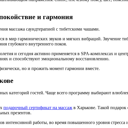
покойствие и гармония
ния массажа саундтерапией с тибетскими чашами.
я в мир гармонических звуков и мягких вибраций. Звучение тибе
ния глубокого внутреннего покоя.
олетия и сегодня активно применяется в SPA-комплексах и цент
ниях и способствуют эмоциональному восстановлению.
физически, но и прожить момент гармонии вместе.
кове
зных категорий гостей. Чаще всего программу выбирают влюбл
их
подарочный сертификат на массаж
в Харькове. Такой подарок 
ьных презентов.
в интенсивной работы, во время повышенного уровня стресса ил