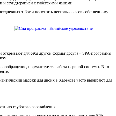
и и саундтерапией с тибетскими чашами.
седневных забот и посвятить несколько часов собственному
й открывают для себя другой формат досуга – SPA-программы
ком.
овообращение, нормализуется работа нервной системы. В то
енте.
омантический массаж для двоих в Харькове часто выбирают для
тоянию глубокого расслабления.
омент позволяет настроиться на отдых и оставить вне SPA-