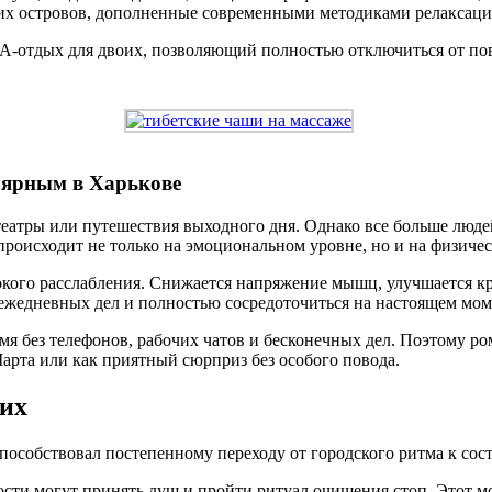
ких островов, дополненные современными методиками релаксаци
A-отдых для двоих, позволяющий полностью отключиться от пов
улярным в Харькове
еатры или путешествия выходного дня. Однако все больше люде
 происходит не только на эмоциональном уровне, но и на физичес
окого расслабления. Снижается напряжение мышц, улучшается кр
 ежедневных дел и полностью сосредоточиться на настоящем мом
мя без телефонов, рабочих чатов и бесконечных дел. Поэтому р
рта или как приятный сюрприз без особого повода.
оих
пособствовал постепенному переходу от городского ритма к сос
Гости могут принять душ и пройти ритуал очищения стоп. Этот м