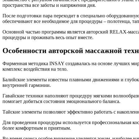
пространства все заботы и напряжения дня.
После подготовки пара переходит в специально оборудованную
обеспечивают все необходимое для процедуры – полотенца, тапо
Основной частью программы является авторский RELAX-массаж
процедуры и проживать весь опыт вместе.
Особенности авторской массажной тех
Фирменная методика INSAY создавалась на основе лучших мир
комплекс воздействия на тело.
Балийские элементы известны плавными движениями и глубоки
внутренней гармонии.
Гавайские техники наполняют процедуру мягкими волнообраз
помогает добиться состояния эмоционального баланса.
Тайские элементы позволяют эффективно работать с накопленн
Для проведения процедуры используется профессиональная кос
более комфортным и приятным.
Во время сеанса особое внимание уделяется зонам, наиболее 