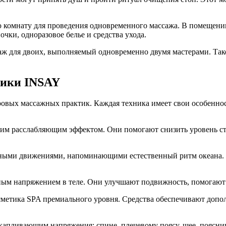
 комнату для проведения одновременного массажа. В помещении 
чки, одноразовое белье и средства ухода.
 для двоих, выполняемый одновременно двумя мастерами. Тако
ники INSAY
овых массажных практик. Каждая техника имеет свои особеннос
м расслабляющим эффектом. Они помогают снизить уровень стр
ными движениями, напоминающими естественный ритм океана. 
ым напряжением в теле. Они улучшают подвижность, помогают с
метика SPA премиального уровня. Средства обеспечивают допол
накапливающим напряжения: спине, плечевому поясу, шее, поясн