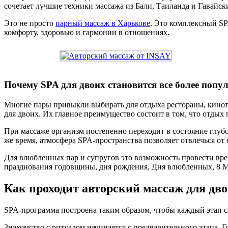
сочетает лучшие техники массажа из Бали, Таиланда и Гавайс
Это не просто
парный массаж в Харькове
. Это комплексный SP
комфорту, здоровью и гармонии в отношениях.
Почему SPA для двоих становится все более поп
Многие пары привыкли выбирать для отдыха рестораны, кинот
для двоих. Их главное преимущество состоит в том, что отдых
При массаже организм постепенно переходит в состояние глуб
же время, атмосфера SPA-пространства позволяет отвлечься от
Для влюбленных пар и супругов это возможность провести вре
празднования годовщины, дня рождения, Дня влюбленных, 8 Ма
Как проходит авторский массаж для дв
SPA-программа построена таким образом, чтобы каждый этап с
Знакомство с ритуалом начинается с предварительного этапа. 