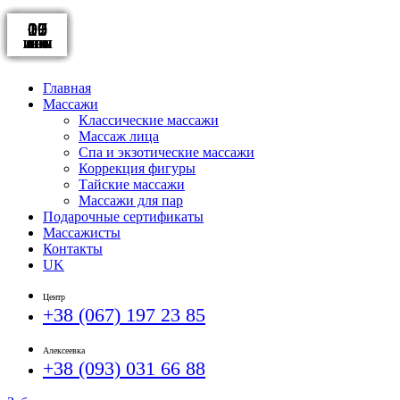
17
09
09
07
01
20
16
10
10
09
ИЮН
ИЮН
ИЮН
ИЮН
ИЮН
ЯНВ
ЯНВ
ЯНВ
ЯНВ
ЯНВ
Главная
Массажи
Классические массажи
Массаж лица
Спа и экзотические массажи
Коррекция фигуры
Тайские массажи
Массажи для пар
Подарочные сертификаты
Массажисты
Контакты
UK
Центр
+38 (067) 197 23 85
Алексеевка
+38 (093) 031 66 88