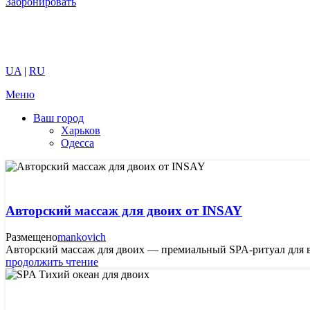
Забронировать
UA
|
RU
Меню
Ваш город
Харьков
Одесса
Авторский массаж для двоих от INSAY
Размещено
mankovich
Авторский массаж для двоих — премиальный SPA-ритуал для в
продолжить чтение