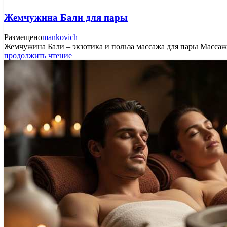
Жемчужина Бали для пары
Размещено
mankovich
Жемчужина Бали – экзотика и польза массажа для пары Массажн
продолжить чтение