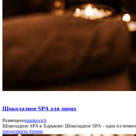
Шоколадное SPA для двоих
Размещено
mankovich
Шоколадное SPA в Харькове: Шоколадное SPA – одна из немногих
продолжить чтение