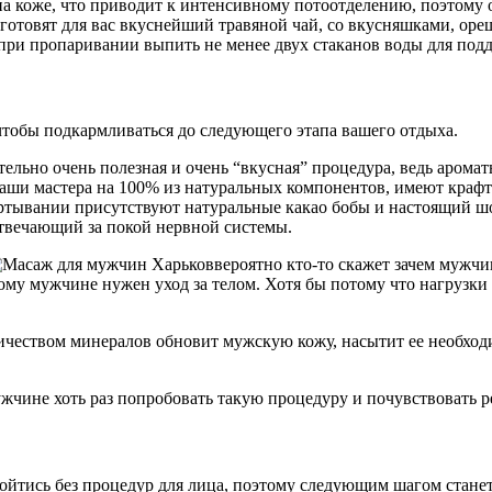
а коже, что приводит к интенсивному потоотделению, поэтому 
готовят для вас вкуснейший травяной чай, со вкусняшками, ореш
при пропаривании выпить не менее двух стаканов воды для подд
чтобы подкармливаться до следующего этапа вашего отдыха.
тельно очень полезная и очень “вкусная” процедура, ведь аромат
 наши мастера на 100% из натуральных компонентов, имеют кра
ртывании присутствуют натуральные какао бобы и настоящий шо
отвечающий за покой нервной системы.
вероятно кто-то скажет зачем мужч
кому мужчине нужен уход за телом. Хотя бы потому что нагрузки
ичеством минералов обновит мужскую кожу, насытит ее необходи
жчине хоть раз попробовать такую процедуру и почувствовать ре
бойтись без процедур для лица, поэтому следующим шагом стан