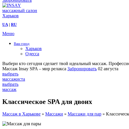
Забронировать
UA
|
RU
Меню
Ваш город
Харьков
Одесса
Выбери кто сегодня сделает твой идеальный массаж.
Профессио
Массаж Insay SPA – мир релакса
Забронировать
02 августа
выбрать
массажиста
выбрать
массаж
Классическое SPA для двоих
Массаж в Харькове
»
Массажи
»
Массажи для пар
»
Классическ