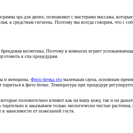
грамма spa для двоих, познакомит с мастерами массажа, которые 
елья, к средствам гигиены. Поэтому мы всегда говорим, что с соб
 брендовая косметика. Поэтому в комнатах играет успокаивающа
одготовить к спа процедурам.
ины и женщины.
Фито бочка это
маленькая сауна, основным преиму
т париться в фито бочке. Температура при процедуре регулируе
которые положительно влияют как на вашу кожу, так и на дыхат
 тщательно и заказываем только экологически чистые растения,
 в зависимости от пожеланий гостя.