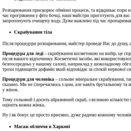
Розпарювання прискорює обмінні процеси, та відкриває пори н
час прогрівання у фіто бочці, наші майстри приготують для вас
запропонують очищену воду. Дуже важливо під час пропарюванн
Скрабування тіла
Після процедури розпарювання, майстер проведе Вас до душу, 
Процедура для леді
– скрабування косметикою на вибір, це сп
після вашого відпочинку. Косметичні засоби, які використову
безпосередньо у нашому салоні, наприклад у шоколадному обгор
трохи підвищити дофамін який відповідає за спокій нервової с
Процедури для чоловіка
– сольове мінеральне скрабування, т
сказано. Ми не сперечаємось з цим, але навіть брутальному та 
у жінок.
Тому сольовий і досить абразивний скраб, з великою кількістю 
оцінить кожна жінка.
Ну і як бонус це просто приємно, дуже радимо кожному чоловіку
Масаж обличчя в Харкові