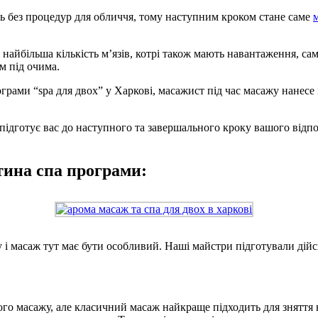
сь без процедур для обличчя, тому наступним кроком стане саме
і найбільша кількість м’язів, котрі також мають навантаження, 
м під очима.
грами “spа для двох” у Харкові, масажист під час масажу нанесе
 підготує вас до наступного та завершального кроку вашого відп
ина спа програми:
у і масаж тут має бути особливий. Наші майстри підготували дійс
ого масажу, але класичний масаж найкраще підходить для зняття 