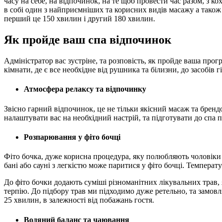
часу на себе, на відпочинок, на те щоб провести час разом, з 
в собі один з найприємніших та корисних видів масажу а також р
перший це 150 хвилин і другий 180 хвилин.
Як пройде ваш спа відпочинок
Адміністратор вас зустріне, та розповість, як пройде ваша прог
кімнати, де є все необхідне від рушника та білизни, до засобів 
Атмосфера релаксу та відпочинку
Звісно гарний відпочинок, це не тільки якісний масаж та бренд
налаштувати вас на необхідний настрій, та підготувати до спа 
Розпарювання у фіто бочці
Фіто бочка, дуже корисна процедура, яку полюбляють чоловіки
бані або сауні з легкістю може паритися у фіто бочці. Температ
До фіто бочки додають суміші різноманітних лікувальних трав, 
терпію. До підбору трав ми підходимо дуже ретельно, та замов
25 хвилин, в залежності від побажань гостя.
Водяний баланс та чаювання