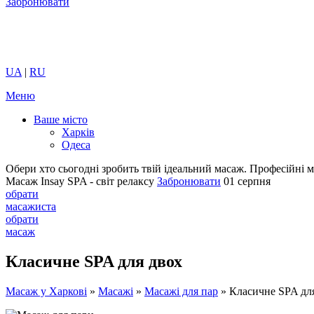
Забронювати
UA
|
RU
Меню
Ваше місто
Харків
Одеса
Обери хто сьогодні зробить твій ідеальний масаж.
Професійні м
Масаж Insay SPA - світ релаксу
Забронювати
01 серпня
обрати
масажиста
обрати
масаж
Класичне SPA для двох
Масаж у Харкові
»
Масажі
»
Масажі для пар
»
Класичне SPA дл