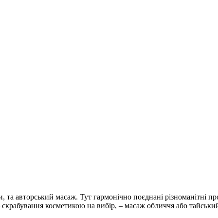
та авторський масаж. Тут гармонічно поєднані різноманітні проце
 – скрабування косметикою на вибір, – масаж обличчя або тайськи