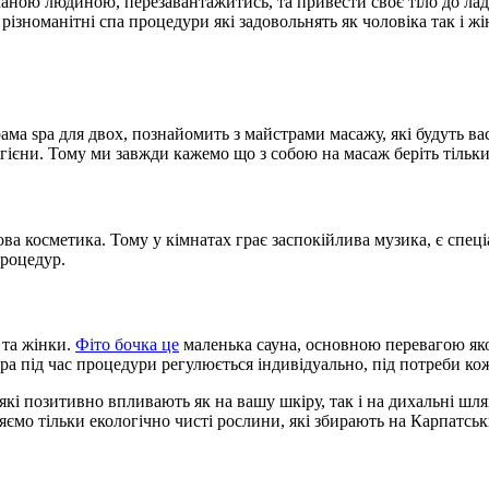
коханою людиною, перезавантажитись, та привести своє тіло до ла
ізноманітні спа процедури які задовольнять як чоловіка так і жі
рама spa для двох, познайомить з майстрами масажу, які будуть в
гігієни. Тому ми завжди кажемо що з собою на масаж беріть тільки
ова косметика. Тому у кімнатах грає заспокійлива музика, є спец
процедур.
 та жінки.
Фіто бочка це
маленька сауна, основною перевагою якої
ура під час процедури регулюється індивідуально, під потреби ко
які позитивно впливають як на вашу шкіру, так і на дихальні шл
ляємо тільки екологічно чисті рослини, які збирають на Карпатс