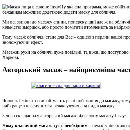
Ну яка спа програма, може обійти
бажанням можливо додатково додати маску для обличчя.
Ми всі звикли до масажу спини, попереку, шиї але ж на обличч
кількістю зморшок, або просто помітити втомленість за набряко
Тому масаж обличчя, стане для Вас – однією з перлин вашої про
зволожуючий ефект.
Масажні рухи на обличчі дуже повільні, та ніжні що поступово
Харкові.
Авторський масаж – найприємніша част
Чоловік і жінка зазвичай мають різні побажання до масажу, том
найкраще з класичних та релаксуючих спа видів масажу.
З чого складається авторський масаж від салону масажу Insay:
Чому класичний масаж тут є необхідним
– немає універсальн