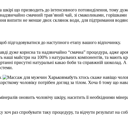
а шкірі що призводить до інтенсивного потовиділення, тому дуже
 надзвичайно смачний трав’яний чай, зі смаколиками, горішками 
я випити не менше двох склянок води, для підтримання водяног
щоб підгодовуватися до наступного етапу вашого відпочинку.
равді дуже корисна та надзвичайно “смачна” процедура, адже ар
ють наші майстри на 100% з натуральних компонентів, та мають к
танні присутні натуральні какао боби та справжній шоколад. А 
истеми.
ак
мабуть хтось скаже навіщо чолов
жорсткому чоловіку потрібен догляд за тілом. Хоча б тому що нав
мінералів оновить чоловічу шкіру, наситить її необхідними міне
 хоч раз спробувати таку процедуру, та відчути результат на соб