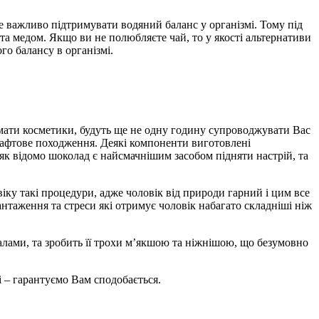
 важливо підтримувати водяний баланс у організмі. Тому під
та медом. Якщо ви не полюбляєте чай, то у якості альтернативи
о балансу в організмі.
омати косметики, будуть ще не одну годину супроводжувати Вас
рафтове походження. Деякі компоненти виготовлені
як відомо шоколад є найсмачнішим засобом підняти настрій, та
іку такі процедури, адже чоловік від природи гарний і цим все
антаження та стреси які отримує чоловік набагато складніші ніж
ралами, та зробить її трохи м’якшою та ніжнішою, що безумовно
і – гарантуємо Вам сподобається.