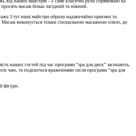
жі, від наших майстрів – є саме класичні рухи спрямовані на
 просять масаж більш лагідний та ніжний.
ажу. І тут наші майстри обрали надзвичайно приємні та
су. Масаж виконується тільки спеціальною масажною олією, до
ість наших гостей під час програми “spa для двох” засинають,
ити чаю, та поділитися враженнями після програми “spa для
ї фігури.