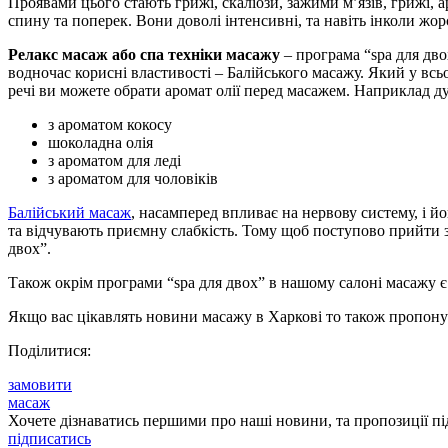
Проявами цього стають грижі, скаліози, зажими м’язів, грижі, а
спину та поперек. Вони доволі інтенсивні, та навіть інколи ж
Релакс масаж або спа техніки масажу
– програма “spa для дво
водночас корисні властивості – Балійського масажу. Який у вс
речі ви можете обрати аромат олії перед масажем. Наприклад 
з ароматом кокосу
шоколадна олія
з ароматом для леді
з ароматом для чоловіків
Балійський масаж
, насамперед впливає на нервову систему, і й
та відчувають приємну слабкість. Тому щоб поступово прийти з
двох”.
Також окрім програми “spa для двох” в нашому салоні масажу є:
Якщо вас цікавлять новини масажу в Харкові то також пропону
Поділитися:
замовити
масаж
Хочете дізнаватись першими про наші новини, та пропозиції пі
підписатись