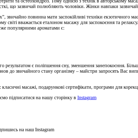
ртрити та остеохондроз. Тому однією з технік в авторському маса
орсткі, що зазвичай полюбляють чоловіки. Жінки навпаки зазвичай
х”, звичайно повинна мати заспокійливі техніки екзотичного мас
ьому світі вважається еталоном масажу для заспокоєння та релак
дуже популярними ароматами є:
ого результатом є поліпшення сну, зменшення занепокоєння. Більш
нов до звичайного стану організму – майстри запросять Вас вип
 класичні масажі, подарункові сертифікати, програми для корекці
ємо підписатися на нашу сторінку в
Instagram
дпишись на наш Instagram