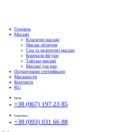
Головна
Масажі
Класичні масажі
Масаж обличчя
Спа та екзотичні масажі
Корекція фігури
Тайські масажі
Масажі для пар
Подарункові сертифікати
Масажисти
Контакти
RU
Центр
+38 (067) 197 23 85
Олексіївка
+38 (093) 031 66 88