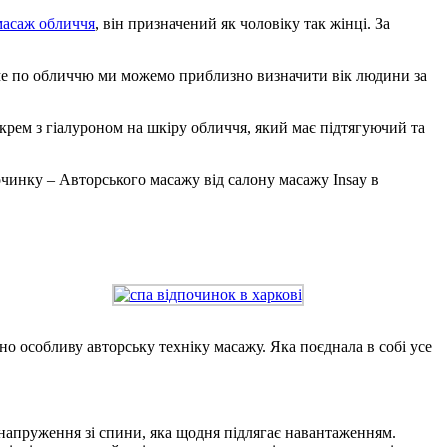
масаж обличчя
, він призначений як чоловіку так жінці. За
саме по обличчю ми можемо приблизно визначити вік людини за
 крем з гіалуроном на шкіру обличчя, який має підтягуючий та
очинку – Авторського масажу від салону масажу Insay в
но особливу авторську техніку масажу. Яка поєднала в собі усе
напруження зі спини, яка щодня підлягає навантаженням.