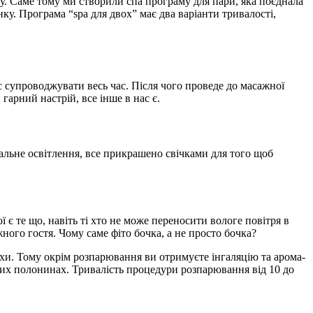
ду. Саме тому ми створили спа програму для пари, яка поєднала
нку. Програма “spa для двох” має два варіанти тривалості,
ас супроводжувати весь час. Після чого проведе до масажної
 гарний настрій, все інше в нас є.
іальне освітлення, все прикрашено свічками для того щоб
 є те що, навіть ті хто не може переносити вологе повітря в
жного гостя. Чому саме фіто бочка, а не просто бочка?
яхи. Тому окрім розпарювання ви отримуєте інгаляцію та арома-
ьких полонинах. Тривалість процедури розпарювання від 10 до