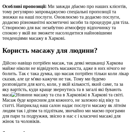
Особливі пропозиції:
Ми завжди дбаємо про наших клієнтів,
тому регулярно запроваджуємо спеціальні пропозиції та
знижки на наші послуги. Оновлюємо та додаємо послуги,
додаємо різноманітні косметичні засоби та процедури для тіла.
Створюємо для вас незабутню атмосферу відпочинку та
спокою у якій ви зможете насолодитися найновішими
тенденціями масажу в Харкові.
Користь мас
ажу для людини?
Дійсно навіщо потрібен масаж, так деякі мешканці Харкова
майже ніколи не відвідують масажиста, адже в них нічого не
болить. Так є така думка, що масаж потрібен тільки коли лікар
сказав, але це м'яко кажучи не так. Тому ми будемо
розповідати для кого, коли, у якій кількості, який саме, та за
яку вартість, куди краще звернутись та в загалі які бувають
маса
жі в Харкові та світі.
Масаж буде корисним для кожного, не залежно від віку та
статті. Наприклад наш салон надає послуги масажу як літнім
людям так і дітям та підліткам, звичайно ми маємо програми
для пари та подружжя, звісно в нас є і класичні масажі для
жінок та чоловіків.