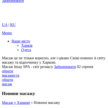
Забронювати
UA
|
RU
Меню
Ваше місто
Харків
Одеса
Масаж це не тільки корисно, але і цікаво
Свіжі новини зі світу
масажу та відпочинку у Харкові.
Масаж Insay SPA - світ релаксу
Забронювати
02 серпня
обрати
масажиста
обрати
масаж
Новини масажу
Масаж у Харкові
»
Новини масажу