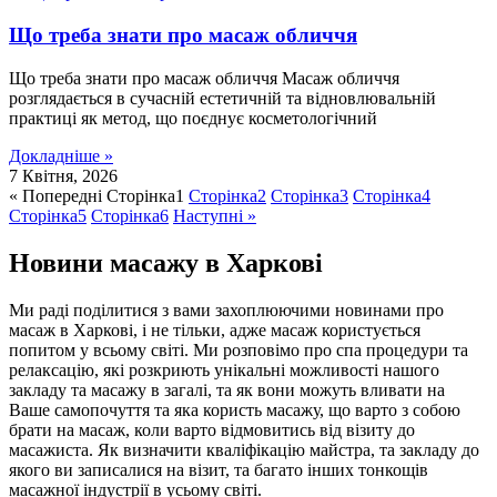
Що треба знати про масаж обличчя
Що треба знати про масаж обличчя Масаж обличчя
розглядається в сучасній естетичній та відновлювальній
практиці як метод, що поєднує косметологічний
Докладніше »
7 Квітня, 2026
« Попередні
Сторінка
1
Сторінка
2
Сторінка
3
Сторінка
4
Сторінка
5
Сторінка
6
Наступні »
Новини масажу в Харкові
Ми раді поділитися з вами захоплюючими новинами про
масаж в Харкові, і не тільки, адже масаж користується
попитом у всьому світі. Ми розповімо про спа процедури та
релаксацію, які розкриють унікальні можливості нашого
закладу та масажу в загалі, та як вони можуть вливати на
Ваше самопочуття та яка користь масажу, що варто з собою
брати на масаж, коли варто відмовитись від візиту до
масажиста. Як визначити кваліфікацію майстра, та закладу до
якого ви записалися на візит, та багато інших тонкощів
масажної індустрії в усьому світі.