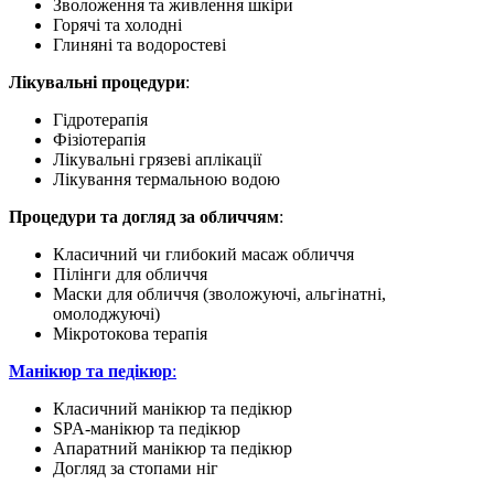
Зволоження та живлення шкіри
Горячі та холодні
Глиняні та водоростеві
Лікувальні процедури
:
Гідротерапія
Фізіотерапія
Лікувальні грязеві аплікації
Лікування термальною водою
Процедури та догляд за обличчям
:
Класичний чи глибокий масаж обличчя
Пілінги для обличчя
Маски для обличчя (зволожуючі, альгінатні,
омолоджуючі)
Мікротокова терапія
Манікюр та педікюр
:
Класичний манікюр та педікюр
SPA-манікюр та педікюр
Апаратний манікюр та педікюр
Догляд за стопами ніг