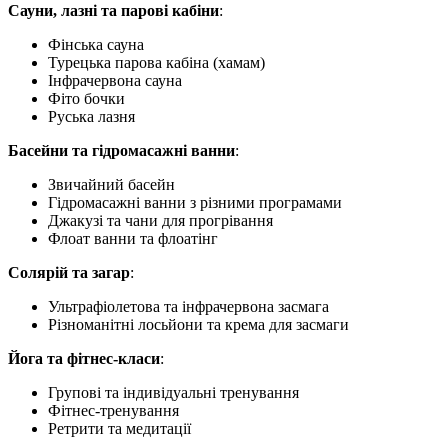
Сауни, лазні та парові кабіни
:
Фінська сауна
Турецька парова кабіна (хамам)
Інфрачервона сауна
Фіто бочки
Руська лазня
Басейни та гідромасажні ванни
:
Звичайний басейн
Гідромасажні ванни з різними програмами
Джакузі та чани для прогрівання
Флоат ванни та флоатінг
Солярій та загар
:
Ультрафіолетова та інфрачервона засмага
Різноманітні лосьйони та крема для засмаги
Йога та фітнес-класи
:
Групові та індивідуальні тренування
Фітнес-тренування
Ретрити та медитації