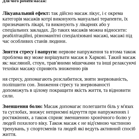
Для чого робити масаж:
Лікуавальний ефект:
так дійсно масаж лікує, і є окрема
категорія масажів котрі виконують мануальні терапевти, їх
призначають лікарі, та виконують у лікарнях або у
спеціальних закладах. До таких масажів можна відносити:
реабілітаційні, різноманітні спеціалізовані масажі, масажі під
час особливих станів людини.
Зняття стресу і напруги:
нервове напруження та втома також
проблема яку може вирішувати масаж в Харкові. Такий масаж
як: масляний, стоун, трав'яними мішечками та інші релаксуючі
техніки масажу сприяють зниженню рів
ня стресу, допомагають розслабитися, зняти знервованість,
поліпшити сон. Зниження стресу та знервованості
допоможуть в цілому покращити якість життя, та відновити
сили.
Зменшення болю:
Масаж допомагає полегшити біль у м'язах
та суглобах, знижує неприємні відчуття при напруженнях і
ростяжіннях, а також сприяє зменшенню хронічного болю у
людей похилого віку. Також масаж є не від'ємною частиною
тренувань, у спортсменів та людей які ведуть активний спосіб
життя.