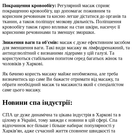
Покращення кровообігу:
Регулярний масаж сприяє
покращенню кровообігу, що допомагає поживним та
корисним речовинам та кисню легше дістатися до органів та
тканин, а також поліпшує мозкову діяльність. Поліпшення
кровообігу також гарно впливає на стан шкіри, насичує її
корисними речовинами та зменшує зморшки.
Зниження ваги та об'ємів:
масаж є дуже ефективним засобом
для зменшення ваги. Такі види масажу як лімфодренажний, та
антицелюлітний є визнаними лідерами у цій галузі. Та
користуються стабільним попитом серед багатьох жінок та
чоловіків у Харкові.
Як бачимо користь масажу майже необмежена, але треба
визначитись що саме Ви бажаєте отримати від масажу, та
обрати необхідний масаж та масажиста який є спеціалістом
саме цього масажу.
Новини спа індустрії:
СПА це дуже динамічна та цікава індустрія в Харкові та в
цілому в Україні, тому завжди є новини в цій сфері. Спа
відпочинок все більше і більше набирає популярності у
Харків'ян, адже сучасний життя сповнене швидкості та