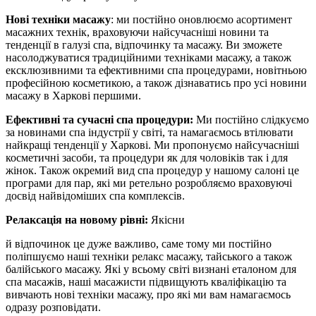
Нові техніки масажу
: ми постійно оновлюємо асортимент
масажних технік, враховуючи найсучасніші новини та
тенденції в галузі спа, відпочинку та масажу. Ви зможете
насолоджуватися традиційними техніками масажу, а також
ексклюзивними та ефективними спа процедурами, новітньою
професійною косметикою, а також дізнаватись про усі новини
масажу в Харкові першими.
Ефективні та сучасні спа процедури:
Ми постійно слідкуємо
за новинами спа індустрії у світі, та намагаємось втілювати
найкращі тенденції у Харкові. Ми пропонуємо найсучасніші
косметичні засоби, та процедури як для чоловіків так і для
жінок. Також окремий вид спа процедур у нашому салоні це
програми для пар, які ми ретельно розробляємо враховуючі
досвід найвідоміших спа комплексів.
Релаксація на новому рівні:
Якісни
й відпочинок це дуже важливо, саме тому ми постійно
поліпшуємо наші техніки релакс масажу, тайського а також
балійського масажу. Які у всьому світі визнані еталоном для
спа масажів, наші масажисти підвищують кваліфікацію та
вивчають нові техніки масажу, про які ми вам намагаємось
одразу розповідати.