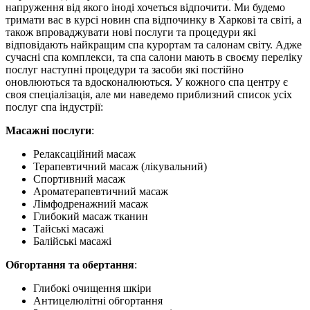
напруження від якого іноді хочеться відпочити. Ми будемо
тримати вас в курсі новин спа відпочинку в Харкові та світі, а
також впроваджувати нові послуги та процедури які
відповідають найкращим спа курортам та салонам світу. Адже
сучасні спа комплекси, та спа салони мають в своєму переліку
послуг наступні процедури та засоби які постійно
оновлюються та вдосконалюються. У кожного спа центру є
своя спеціалізація, але ми наведемо приблизний список усіх
послуг спа індустрії:
Масажні послуги
:
Релаксаційний масаж
Терапевтичний масаж (лікувальний)
Спортивний масаж
Ароматерапевтичний масаж
Лімфодренажний масаж
Глибокий масаж тканин
Тайські масажі
Балійські масажі
Обгортання та обертання
:
Глибокі очищення шкіри
Антицелюлітні обгортання