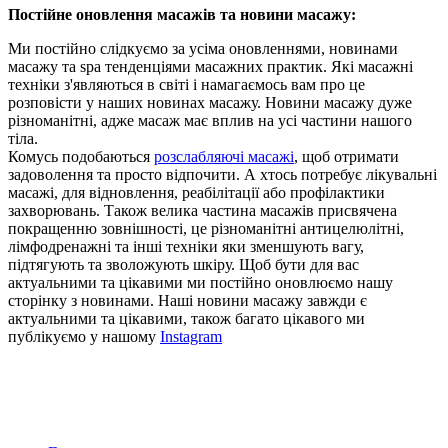
Постійне оновлення масажів та новини масажу:
Ми постійно слідкуємо за усіма оновленнями, новинами
масажу та spa тенденціями масажних практик. Які масажні
техніки з'являються в світі і намагаємось вам про це
розповісти у наших новинах масажу. Новини масажу дуже
різноманітні, адже масаж має вплив на усі частини нашого
тіла.
Комусь подобаються
розслабляючі масажі
, щоб отримати
задоволення та просто відпочити. А хтось потребує лікувальні
масажі, для відновлення, реабілітації або профілактики
захворювань. Також велика частина масажів присвячена
покращенню зовнішності, це різноманітні антицелюлітні,
лімфодренажні та інші техніки яки зменшують вагу,
підтягують та зволожують шкіру. Щоб бути для вас
актуальними та цікавими ми постійно оновлюємо нашу
сторінку з новинами. Наші новини масажу завжди є
актуальними та цікавими, також багато цікавого ми
публікуємо у нашому
Instagram