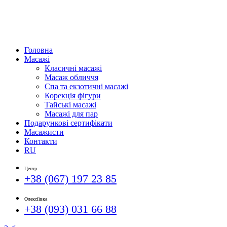
Головна
Масажі
Класичні масажі
Масаж обличчя
Спа та екзотичні масажі
Корекція фігури
Тайські масажі
Масажі для пар
Подарункові сертифікати
Масажисти
Контакти
RU
Центр
+38 (067) 197 23 85
Олексіївка
+38 (093) 031 66 88