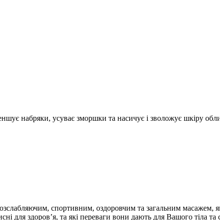
еншує набряки, усуває зморшки та насичує і зволожує шкіру обл
озслабляючим, спортивним, оздоровчим та загальним масажем, я
исні для здоров’я, та які переваги вони дають для Вашого тіла та