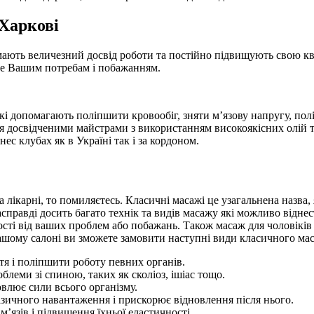
Харкові
мають величезний досвід роботи та постійно підвищують свою к
име Вашим потребам і побажанням.
і допомагають поліпшити кровообіг, зняти м’язову напругу, пол
 досвідченими майстрами з використанням високоякісних олій та
ес клубах як в Україні так і за кордоном.
а лікарні, то помиляєтесь. Класичні масажі це узагальнена назв
правді досить багато технік та видів масажу які можливо віднес
ті від ваших проблем або побажань. Також масаж для чоловіків т
 нашому салоні ви зможете замовити наступні види класичного ма
я і поліпшити роботу певних органів.
леми зі спиною, таких як сколіоз, ішіас тощо.
влює сили всього організму.
зичного навантаження і прискорює відновлення після нього.
язів і підвищення їхньої еластичності.