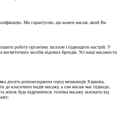
валіфікацію. Ми гарантуємо, що кожен масаж, який Ви
іпшити роботу організму загалом і підвищити настрій. У
 косметичних засобів відомих брендів. Усі наші масажисти
а, яка досить розповсюджена серед мешканців Харкова,
ти до класичних видів масажу, а сам масаж має підвиди,
а жінок буде відрізнятися, техніка масажу залежить від
сажу: