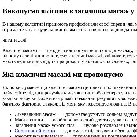
Виконуємо якісний класичний масаж у 
В нашому колективі працюють професіонали своєї справи, які 
отримаєте у нас, буде найвищої якості та повністю відповідат
читати далі
Класичні масажі — це одні з найпопулярніших видів масажу, як
нашому салоні ми пропонуємо класичні масажі, які виконуються
мають великий досвід, та працювали у відомих спа салонах, фітн
Які класичні масажі ми пропонуємо
Якщо ви думаєте, що класичні масажі це тільки про лікування т
найчастіше під цим розуміють масаж спини або попереку але нас
завдяки чому ви зможете отримати бажаний результат в залежнос
багатьох факторів, а також від мети яку переслідує людина. В
Лікувальний масаж — допомагає усунути больові відчутт
Масаж спини — особливо корисний для тих, у кого є проб
Загальний масаж усього тіла — чудово розслабляє і відно
Спортивний масаж
— допомагає підготувати м’язи до фі
Меофісціальний масаж — спрямований на розслаблення м’