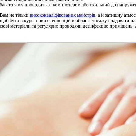
гато часу проводить за комп’ютером або схильний до напружень
 Вам не тільки
висококваліфікованих майстрів
, а й затишну атмо
об бути в курсі нових тенденцій в області масажу і надавати н
оразові матеріали та регулярно проводячи дезінфекцію приміщень