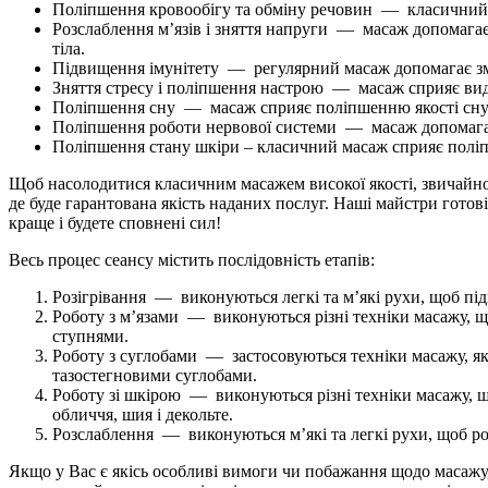
Поліпшення кровообігу та обміну речовин — класичний ма
Розслаблення м’язів і зняття напруги — масаж допомагає 
тіла.
Підвищення імунітету — регулярний масаж допомагає змі
Зняття стресу і поліпшення настрою — масаж сприяє виділ
Поліпшення сну — масаж сприяє поліпшенню якості сну і
Поліпшення роботи нервової системи — масаж допомагає
Поліпшення стану шкіри – класичний масаж сприяє поліпш
Щоб насолодитися класичним масажем високої якості, звичайно
де буде гарантована якість наданих послуг. Наші майстри готов
краще і будете сповнені сил!
Весь процес сеансу містить послідовність етапів:
Розігрівання — виконуються легкі та м’які рухи, щоб підг
Роботу з м’язами — виконуються різні техніки масажу, що
ступнями.
Роботу з суглобами — застосовуються техніки масажу, як
тазостегновими суглобами.
Роботу зі шкірою — виконуються різні техніки масажу, щ
обличчя, шия і декольте.
Розслаблення — виконуються м’які та легкі рухи, щоб роз
Якщо у Вас є якісь особливі вимоги чи побажання щодо масажу,