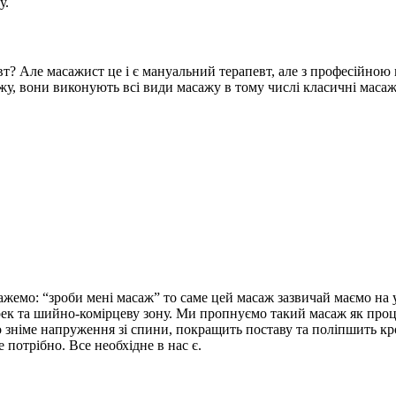
у.
евт? Але масажист це і є мануальний терапевт, але з професійно
у, вони виконують всі види масажу в тому числі класичні масажі,
емо: “зроби мені масаж” то саме цей масаж зазвичай маємо на ув
рек та шийно-комірцеву зону. Ми пропнуємо такий масаж як проце
но зніме напруження зі спини, покращить поставу та поліпшить кр
 потрібно. Все необхідне в нас є.