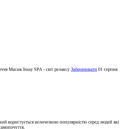
иччя
Масаж Insay SPA - світ релаксу
Забронювати
01 серпня
кий користується величезною популярністю серед людей які
 самопочуття.