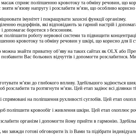
саж сприяє поліпшенню кровотоку та обміну речовин, що корисн
зняти м’язову напругу і розслабити м’язи, що особливо корисно 
цнювати імунітет і покращувати захисні функції організму.
енню ендорфінів, які відповідають за гарний настрій і допомаг
 допомагає боротися з безсонням.
 поліпшити роботу нервової системи та підвищити концентрац
енню кровотоку та обміну речовин у шкірі, що корисно для її ст
 можна знайти приватну об’яву на таких сайтах як OLX або Прем
і позбавити Вас больових відчуттів і допомогти розслабитися. Ми
отувати м’язи до глибокого впливу. Здебільшого задіюється шия,
б розслабити та розтягнути м’язи. Цей етап задіює всі ділянки 
і спрямовані на поліпшення рухливості суглобів. Цей етап охопл
об поліпшити кровообіг і живлення шкіри. Цей етап охоплює робо
слабити організм і допомогти йому прийти в гармонію. Здебільш
 ми завжди готові обговорити їх із Вами та підібрати індивіду