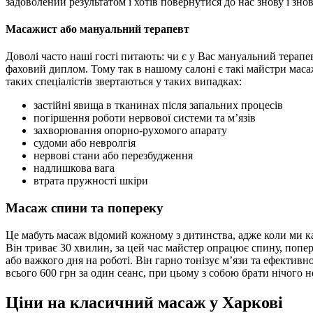
задоволений результатом і хотів повернутися до нас знову і знов
Масажист або мануальний терапевт
Доволі часто наші гості питають: чи є у Вас мануальний терап
фаховий диплом. Тому так в нашому салоні є такі майстри масаж
таких спеціалістів звертаються у таких випадках:
застійні явища в тканинах після запальних процесів
погіршення роботи нервової системи та м’язів
захворювання опорно-рухомого апарату
судоми або невролгія
нервові стани або перезбудження
надлишкова вага
втрата пружності шкіри
Масаж спини та попереку
Це мабуть масаж відомий кожному з дитинства, адже коли ми каж
Він триває 30 хвилин, за цей час майстер опрацює спину, попе
або важкого дня на роботі. Він гарно тонізує м’язи та ефектив
всього 600 грн за один сеанс, при цьому з собою брати нічого не
Ціни на класичний масаж у Харкові