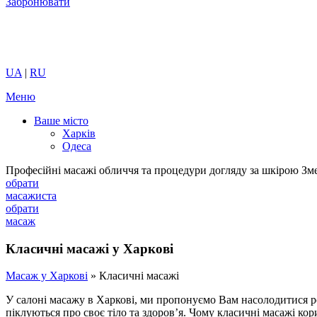
Забронювати
UA
|
RU
Меню
Ваше місто
Харків
Одеса
Професійні масажі обличчя та процедури догляду за шкірою
Зм
обрати
масажиста
обрати
масаж
Класичні масажі у Харкові
Масаж у Харкові
»
Класичні масажі
У салоні масажу в Харкові, ми пропонуємо Вам насолодитися р
піклуються про своє тіло та здоров’я. Чому класичні масажі кор