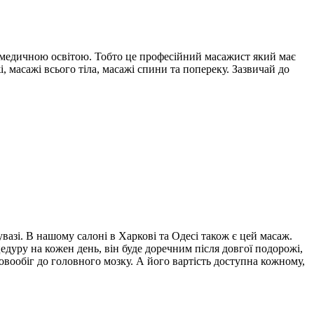
ю медичною освітою. Тобто це професійний масажист який має
 масажі всього тіла, масажі спини та попереку. Зазвичай до
азі. В нашому салоні в Харкові та Одесі також є цей масаж.
дуру на кожен день, він буде доречним після довгої подорожі,
овообіг до головного мозку. А його вартість доступна кожному,