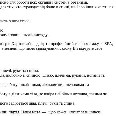
о для роботи всіх органів і систем в організмі.
для тих, хто страждає від болю в спині, шиї або інших частинах
ають зняти стрес.
ію.
ану і зовнішнього вигляду.
’єр в Харкові або відвідати професійний салон масажу та SPA,
 впевнені, що після відвідування салону Ви відчуєте себе
 плечі, руки та спина.
тіла, включно зі спиною, шиєю, плечима, руками, ногами та
ює роботу з колінними, ліктьовими, плечовими та
ту з ділянками тіла, де шкіра найбільш чутлива, такими як
ого задіюється шия, плечі, руки та спина.
альний підхід. Наша мета — щоб кожен клієнт залишився