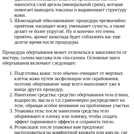
наносится слой аргила (минеральной грязи), которая
помогает выводить токсины и выравнивает структуру
кожи.
Шоколадный обволакивание: процедура чрезвычайно
приятная, насыщает кожу, уменьшает сухость, а также
делает ее более упругой. Ну и конечно это очень
приятно, аромат шоколада будет соблазнять вас еще
долгое время после процедуры.
Процедура обертывания может отличаться в зависимости от
мастера, салона массажа или спа-салона. Основные шаги
обертывания включают следующее:
Подготовка кожи: тело обычно очищают от мертвых
клеток кожи путем эксфолиации или скрабования,
поэтому обертывание чаще всего выполняют уже в
конце других процедур.
Нанесение средства: средство обертывания тела (глина,
водоросли, масла и т.п.) равномерно распределяют на
теле, обращая особое внимание на проблемные участки.
Упаковка тела: после нанесения средства тело
оборачивают в пленку или повязку, чтобы создать
эффект парникового эффекта и сохранить тепло.
Релаксация: после упаковки вам предложат
расположиться на комфортной кровати или кресле, где