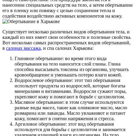
нанесении специальных средств на тело, а затем обертывании
его в пленку или повязку с целью сохранения тепла и
содействия воздействию активных компонентов на кожу.
Существует несколько различных видов обертывания тела, и
каждый из них имеет свои особенности и полезные свойства.
Вот несколько самых распространенных видов обертываний,
в
салонах массажа
, и спа салонах Харькова:
Глиняное обертывание: во время этого вида
обертывания на тело наносится слой глины. Глина
способна высасывать токсины из организма, улучшать
кровообращение и уменьшать потерю влаги кожей.
Водорослевое обертывание: этот тип обертывания
использует продукты из водорослей, которые богаты
минералами и витаминами. Водоросли сужают поры,
укрепляют кожу и помогают в борьбе с целлюлитом.
Масляное обертывание: в этом случае используются
разные виды масел, такие как оливковое масло, масло
розмарина или лаванды. Масло увлажняют и питают
кожу, помогают в снятии напряжения и стресса.
Аргиловое обертывание: этот вид обертывания
используется для борьбы с целлюлитом и занимается
удалением излишней влаги из организма. На тело