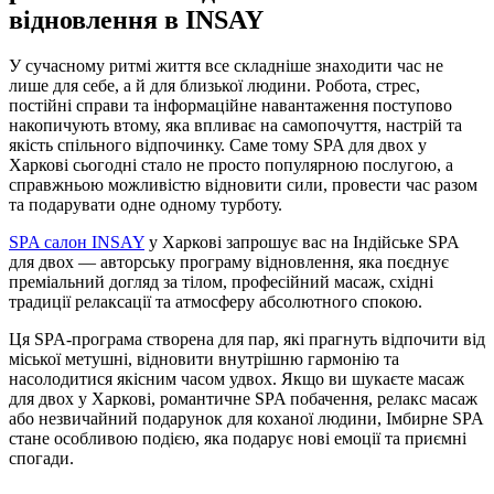
відновлення в INSAY
У сучасному ритмі життя все складніше знаходити час не
лише для себе, а й для близької людини. Робота, стрес,
постійні справи та інформаційне навантаження поступово
накопичують втому, яка впливає на самопочуття, настрій та
якість спільного відпочинку. Саме тому SPA для двох у
Харкові сьогодні стало не просто популярною послугою, а
справжньою можливістю відновити сили, провести час разом
та подарувати одне одному турботу.
SPA салон INSAY
у Харкові запрошує вас на Індійське SPA
для двох — авторську програму відновлення, яка поєднує
преміальний догляд за тілом, професійний масаж, східні
традиції релаксації та атмосферу абсолютного спокою.
Ця SPA-програма створена для пар, які прагнуть відпочити від
міської метушні, відновити внутрішню гармонію та
насолодитися якісним часом удвох. Якщо ви шукаєте масаж
для двох у Харкові, романтичне SPA побачення, релакс масаж
або незвичайний подарунок для коханої людини, Імбирне SPA
стане особливою подією, яка подарує нові емоції та приємні
спогади.