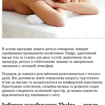
В основі програми лежить ритуал очищення, імбирне
скрабування преміальною косметикою Thalgo, адаптивний
масаж тіла та голови для двох гостей, відпочинок після
процедур, ритуал із тибетськими чашами та завершальне
чаювання у затишній атмосфері.
Подорож до повного розслаблення розпочинається з теплого
душу. Він допомагає зняти поверхневу напругу, підготувати
м’язи до масажу та налаштуватися на комфортний відпочинок.
Приглушене освітлення, спокійна музика та делікатні східні
аромати створюють особливий простір, де можна повністю
відключитися від зовнішнього світу.
Імбирне скрабування Thalgo — тепло