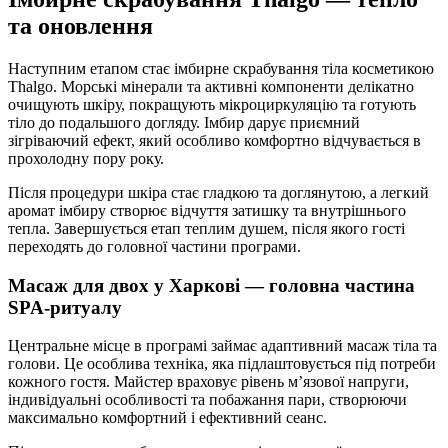
та оновлення
Наступним етапом стає імбирне скрабування тіла косметикою
Thalgo. Морські мінерали та активні компоненти делікатно
очищують шкіру, покращують мікроциркуляцію та готують
тіло до подальшого догляду. Імбир дарує приємний
зігріваючий ефект, який особливо комфортно відчувається в
прохолодну пору року.
Після процедури шкіра стає гладкою та доглянутою, а легкий
аромат імбиру створює відчуття затишку та внутрішнього
тепла. Завершується етап теплим душем, після якого гості
переходять до головної частини програми.
Масаж для двох у Харкові — головна частина
SPA-ритуалу
Центральне місце в програмі займає адаптивний масаж тіла та
голови. Це особлива техніка, яка підлаштовується під потреби
кожного гостя. Майстер враховує рівень м’язової напруги,
індивідуальні особливості та побажання пари, створюючи
максимально комфортний і ефективний сеанс.