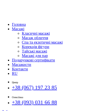
Головна
Масажі
Класичні масажі
Масаж обличчя
Спа та екзотичні масажі
Корекція фігури
Тайські масажі
Масажі для пар
Подарункові сертифікати
Масажисти
Контакти
RU
Центр
+38 (067) 197 23 85
Олексіївка
+38 (093) 031 66 88