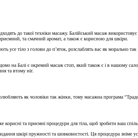
ідходять до такої техніки масажу. Балійський масаж використову
риємний, та смачний аромат, а також є корисною для шкіри.
ть усе тіло з голови до п’яток, розслаблять вас як морально так
ідомо на Балі є окремий масаж стоп, який також є і в нашому сал
ня та втому ніг.
любляють як чоловіки так жінки, тому масажна програма “Традиц
е корисні та приємні процедури для тіла, щоб зробити ваш спіл
идання шкірі пружності та шовковистості. Ця процедура зніме усі