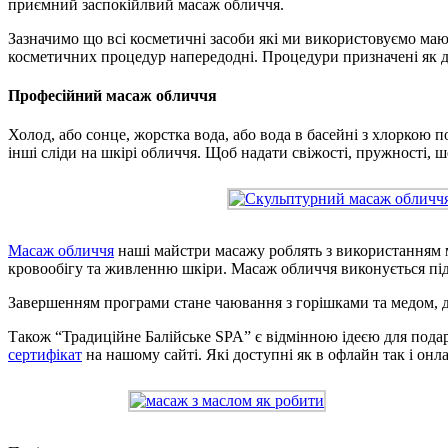
приємний заспокійлвий масаж обличчя.
Зазначимо що всі косметичні засоби які ми використовуємо мают
косметичних процедур напередодні. Процедури призначені як дл
Професійний масаж обличчя
Холод, або сонце, жорстка вода, або вода в басейні з хлоркою 
інші сліди на шкірі обличчя. Щоб надати свіжості, пружності,
Масаж обличчя
наші майстри масажу роблять з використанням 
кровообігу та живленню шкіри. Масаж обличчя виконується під 
Завершенням програми стане чаювання з горішками та медом, д
Також “Традиційне Балійське SPA” є відмінною ідеєю для пода
сертифікат
на нашому сайті. Які доступні як в офлайн так і онл