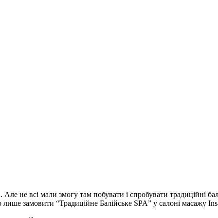
і. Але не всі мали змогу там побувати і спробувати традиційні ба
рто лише замовити “Традиційне Балійське SPA” у салоні масажу Ins