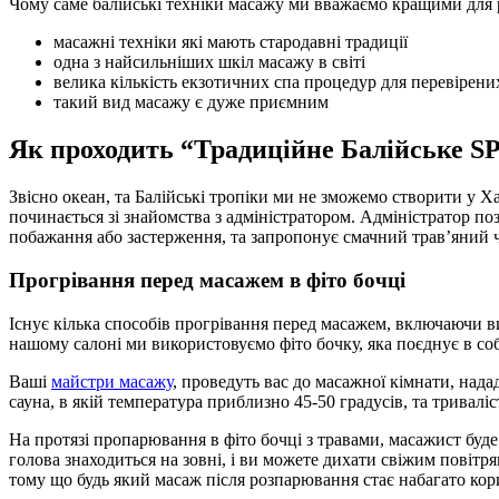
Чому саме балійські техніки масажу ми вважаємо кращими для р
масажні техніки які мають стародавні традиції
одна з найсильніших шкіл масажу в світі
велика кількість екзотичних спа процедур для перевірених
такий вид масажу є дуже приємним
Як проходить “Традиційне Балійське S
Звісно океан, та Балійські тропіки ми не зможемо створити у Ха
починається зі знайомства з адміністратором. Адміністратор по
побажання або застерження, та запропонує смачний трав’яний ч
Прогрівання перед масажем в фіто бочці
Існує кілька способів прогрівання перед масажем, включаючи ви
нашому салоні ми використовуємо фіто бочку, яка поєднує в собі
Ваші
майстри масажу
, проведуть вас до масажної кімнати, над
сауна, в якій температура приблизно 45-50 градусів, та тривалі
На протязі пропарювання в фіто бочці з травами, масажист буд
голова знаходиться на зовні, і ви можете дихати свіжим повітр
тому що будь який масаж після розпарювання стає набагато ко