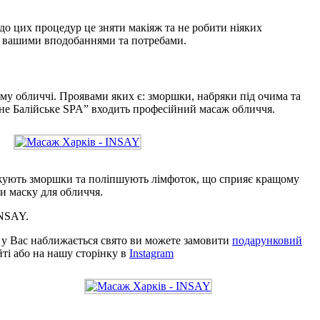
 до цих процедур це зняти макіяж та не робити ніяких
за вашими вподобаннями та потребами.
шому обличчі. Проявами яких є: зморшки, набряки під очима та
йне Балійське SPA” входить професійний масаж обличчя.
джують зморшки та поліпшують лімфоток, що сприяє кращому
и маску для обличчя.
INSAY.
 у Вас наближається свято ви можете замовити
подарунковий
йті або на нашу сторінку в
Instagram