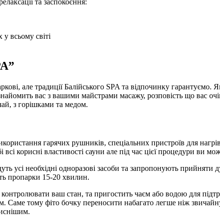
елаксації та заспокоєння:
 у всьому світі
PA”
ркові, але традиції Балійського SPA та відпочинку гарантуємо. Я
знайомить вас з вашими майстрами масажу, розповість що вас очік
ай, з горішками та медом.
користання гарячих рушників, спеціальних пристроїв для нагріван
 всі корисні властивості сауни але під час цієї процедури ви мо
адуть усі необхідні одноразові засоби та запропонують прийняти 
сть пропарки 15-20 хвилин.
е контролювати ваш стан, та пригостить чаєм або водою для підт
ям. Саме тому фіто бочку переносити набагато легше ніж звичайн
риснішим.