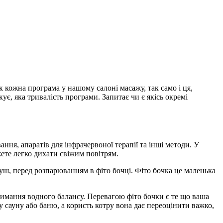
к кожна програма у нашому салоні масажу, так само і ця,
ує, яка тривалість програми. Запитає чи є якісь окремі
ня, апаратів для інфрачервоної терапії та інші методи. У
жете легко дихати свіжим повітрям.
душ, перед розпарюванням в фіто бочці. Фіто бочка це маленька
римання водного балансу. Перевагою фіто бочки є те що ваша
у сауну або баню, а користь котру вона дає переоцінити важко,