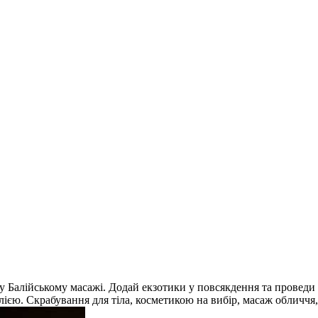
му Балійському масажі. Додай екзотики у повсякдення та проведи
олією. Скрабування для тіла, косметикою на вибір, масаж обличчя