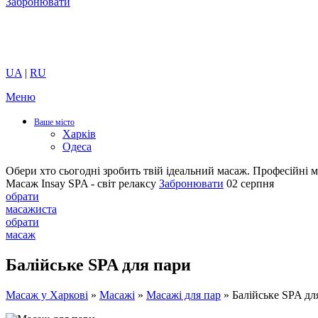
Забронювати
UA
|
RU
Меню
Ваше місто
Харків
Одеса
Обери хто сьогодні зробить твій ідеальний масаж.
Професійні м
Масаж Insay SPA - світ релаксу
Забронювати
02 серпня
обрати
масажиста
обрати
масаж
Балійське SPA для пари
Масаж у Харкові
»
Масажі
»
Масажі для пар
»
Балійське SPA дл