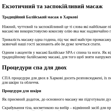
Екзотичний та заспокійливий масаж
Традиційний Балійський масаж в Харкові
Ніжний, чуттєвий та заспокійливий це ті слова які найбільше п
масажі ми використовуємо кокосову олію яка має надзвичайно п
Тривалість масажу одна година, під час якої майстри промасажую
зазвичай наші гості засинають або їм дуже хочеться спати.
Одним з акцентів у масажі Балійське SPA є спина та ноги. Як в
традиційному балійському масажі, для того щоб зняти напружен
Процедури спа для двох
СПА процедури для двох в Харкові досить розповсюджені, їх по
для шкіри та обличчя.
Процедури для шкіри
Як приємний додаток, до основного масажу ми підготували дуж
Скрабування тіла, косметикою на вибір – відмінний засіб для пр