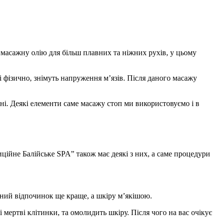
є масажну олію для більш плавних та ніжних рухів, у цьому
 і фізично, знімуть напруження м’язів. Після даного масажу
оні. Деякі елементи саме масажу стоп ми використовуємо і в
ійне Балійське SPA” також має деякі з них, а саме процедури
ьний відпочинок ще краще, а шкіру м’якішою.
 мертві клітинки, та омолидить шкіру. Після чого на вас очікує