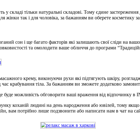
ь у складі тільки натуральні складові. Тому єдине застереження
я жінки так і для чоловіка, за бажанням ви оберете косметику 
поганий сон і ще багато факторів які залишають свої сліди на ва
 шовковистості та омолодити ваше обличчя до програми “Традиці
масажного крему, виконуючи рухи які підтягують шкіру, розгла
час крабування тіла. За бажанням ви зможете додатково замовит
е буде можливість обговорити ваші враження від відпочинку в 
рунку коханій людині на день народження або ювілей, тому якщо
айн, вам потрібно лише подзвонити або написати нам в чат на са