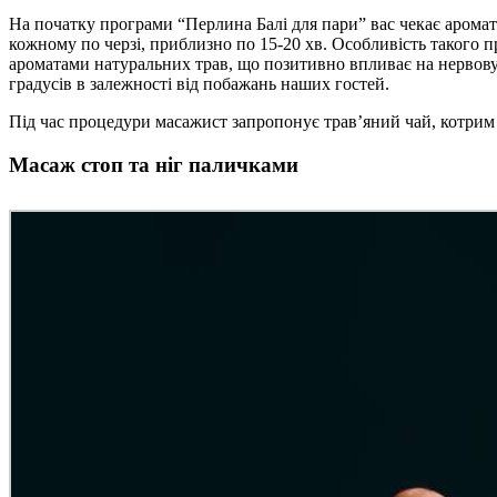
На початку програми “Перлина Балі для пари” вас чекає аромат
кожному по черзі, приблизно по 15-20 хв. Особливість такого 
ароматами натуральних трав, що позитивно впливає на нервову 
градусів в залежності від побажань наших гостей.
Під час процедури масажист запропонує трав’яний чай, котрим 
Масаж стоп та ніг паличками