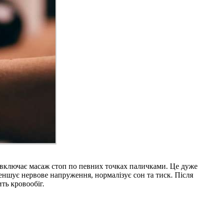
а включає масаж стоп по певних точках паличками. Це дуже
еншує нервове напруження, нормалізує сон та тиск. Після
ть кровообіг.