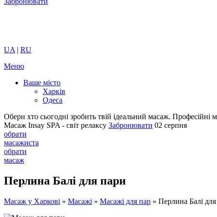
Забронювати
UA
|
RU
Меню
Ваше місто
Харків
Одеса
Обери хто сьогодні зробить твій ідеальний масаж.
Професійні м
Масаж Insay SPA - світ релаксу
Забронювати
02 серпня
обрати
масажиста
обрати
масаж
Перлина Балі для пари
Масаж у Харкові
»
Масажі
»
Масажі для пар
»
Перлина Балі для