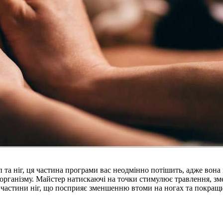
 та ніг, ця частина програми вас неодмінно потішить, адже вон
організму. Майстер натискаючі на точки стимулює травлення, зм
 частини ніг, що посприяє зменшенню втоми на ногах та покращи