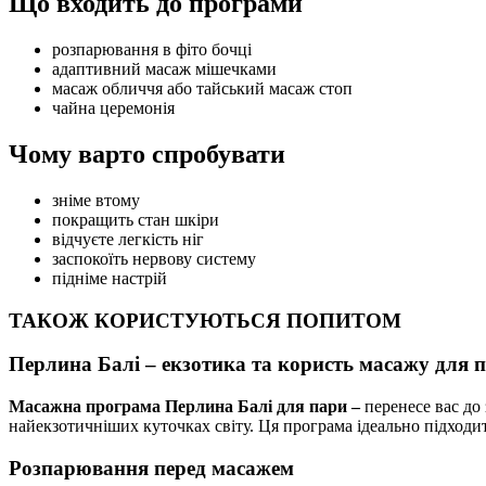
Що входить до програми
розпарювання в фіто бочці
адаптивний масаж мішечками
масаж обличчя або тайський масаж стоп
чайна церемонія
Чому варто спробувати
зніме втому
покращить стан шкіри
відчуєте легкість ніг
заспокоїть нервову систему
підніме настрій
ТАКОЖ КОРИСТУЮТЬСЯ ПОПИТОМ
Перлина Балі – екзотика та користь масажу для 
Масажна програма Перлина Балі для пари –
перенесе вас до 
найекзотичніших куточках світу. Ця програма ідеально підходит
Розпарювання перед масажем