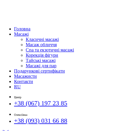
Головна
Масажі
Класичні масажі
Масаж обличчя
Спа та екзотичні масажі
Корекція фігури
Тайські масажі
Масажі для пар
Подарункові сертифікати
Масажисти
Контакти
RU
Центр
+38 (067) 197 23 85
Олексіївка
+38 (093) 031 66 88