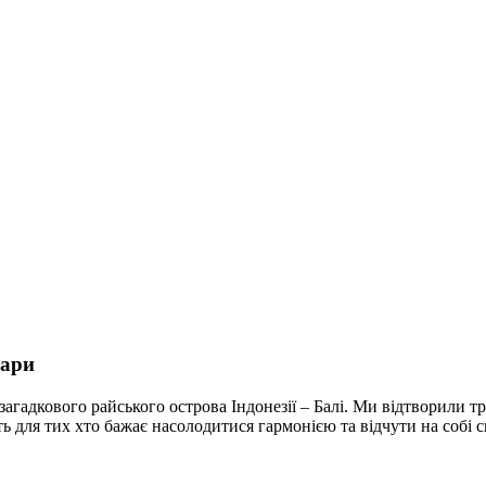
пари
загадкового райського острова Індонезії – Балі. Ми відтворили т
ь для тих хто бажає насолодитися гармонією та відчути на собі 