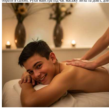
обрати в салоні. Рухи майстра під час масажу легкі та довгі, д