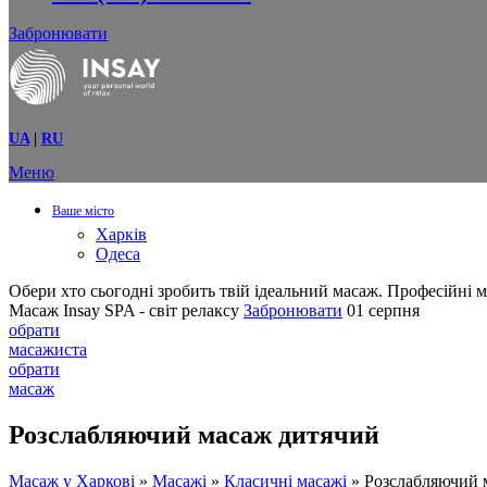
Забронювати
UA
|
RU
Меню
Ваше місто
Харків
Одеса
Обери хто сьогодні зробить твій ідеальний масаж.
Професійні м
Масаж Insay SPA - світ релаксу
Забронювати
01 серпня
обрати
масажиста
обрати
масаж
Розслабляючий масаж дитячий
Масаж у Харкові
»
Масажі
»
Класичні масажі
»
Розслабляючий 