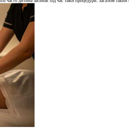
оволі часто дитина засинає під час такої процедури. Загалом таки