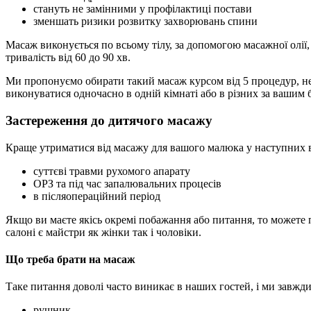
стануть не замінними у профілактиці постави
зменшать ризики розвитку захворювань спини
Масаж виконується по всьому тілу, за допомогою масажної олії
тривалість від 60 до 90 хв.
Ми пропонуємо обирати такий масаж курсом від 5 процедур, не
виконуватися одночасно в одній кімнаті або в різних за вашим
Застереження до дитячого масажу
Краще утриматися від масажу для вашого малюка у наступних 
суттєві травми рухомого апарату
ОРЗ та під час запалювальних процесів
в післяопераційний період
Якщо ви маєте якісь окремі побажання або питання, то может
салоні є майстри як жінки так і чоловіки.
Що треба брати на масаж
Таке питання доволі часто виникає в наших гостей, і ми завжд
рушник