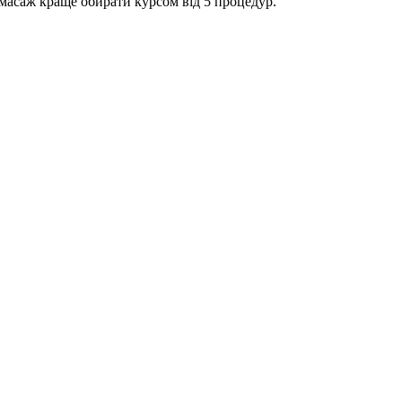
й масаж краще обирати курсом від 5 процедур.