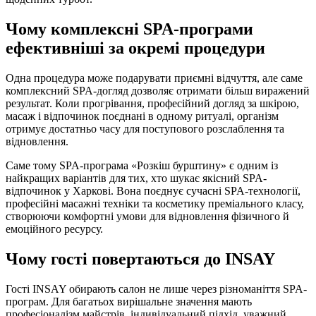
Чому комплексні SPA-програми
ефективніші за окремі процедури
Одна процедура може подарувати приємні відчуття, але саме
комплексний SPA-догляд дозволяє отримати більш виражений
результат. Коли прогрівання, професійний догляд за шкірою,
масаж і відпочинок поєднані в одному ритуалі, організм
отримує достатньо часу для поступового розслаблення та
відновлення.
Саме тому SPA-програма «Розкіш бурштину» є одним із
найкращих варіантів для тих, хто шукає якісний SPA-
відпочинок у Харкові. Вона поєднує сучасні SPA-технології,
професійні масажні техніки та косметику преміального класу,
створюючи комфортні умови для відновлення фізичного й
емоційного ресурсу.
Чому гості повертаються до INSAY
Гості INSAY обирають салон не лише через різноманіття SPA-
програм. Для багатьох вирішальне значення мають
професіоналізм майстрів, індивідуальний підхід, уважний