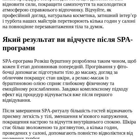
відновити сили, покращити самопочуття та насолодитися
атмосферою справжнього відпочинку. Відчуйте, як
професійний догляд, натуральна косметика, затишний інтер’єр
і турбота наших майстрів перетворюють кілька годин у салоні
на повноцінне перезавантаження тіла та думок.
Який результат ви відчуєте після SPA-
програми
SPA-програма Розкіш бурштину розроблена таким чином, щоб
кожен її етап доповнював попередній. Прогрівання у фіто-
бочці допомагає підготувати тіло до масажу, догляд за
обличчям покращує стан шкіри, а релакс-масаж із
бурштиновою олією сприяє глибокому фізичному та
емоційному розслабленню. Завдяки комплексному підходу
ефект від процедур відчувається вже після першого
відвідування.
Після завершення SPA-ритуалу більшість гостей відзначають
приємну легкість у тілі, зменшення м’язового напруження,
покращення настрою та відчуття внутрішнього спокою. Шкіра
стає більш зволоженою та доглянутою, а кілька годин,
проведених у салоні, допомагають повністю відволіктися від
щоденних турбот.