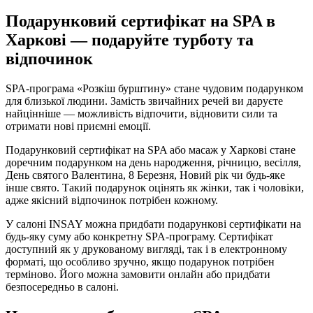
Подарунковий сертифікат на SPA в
Харкові — подаруйте турботу та
відпочинок
SPA-програма «Розкіш бурштину» стане чудовим подарунком
для близької людини. Замість звичайних речей ви даруєте
найцінніше — можливість відпочити, відновити сили та
отримати нові приємні емоції.
Подарунковий сертифікат на SPA або масаж у Харкові стане
доречним подарунком на день народження, річницю, весілля,
День святого Валентина, 8 Березня, Новий рік чи будь-яке
інше свято. Такий подарунок оцінять як жінки, так і чоловіки,
адже якісний відпочинок потрібен кожному.
У салоні INSAY можна придбати подарункові сертифікати на
будь-яку суму або конкретну SPA-програму. Сертифікат
доступний як у друкованому вигляді, так і в електронному
форматі, що особливо зручно, якщо подарунок потрібен
терміново. Його можна замовити онлайн або придбати
безпосередньо в салоні.