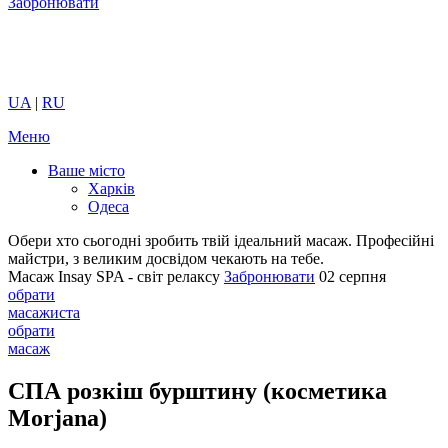
Забронювати
UA
|
RU
Меню
Ваше місто
Харків
Одеса
Обери хто сьогодні зробить твій ідеальний масаж.
Професійні
майстри, з великим досвідом чекають на тебе.
Масаж Insay SPA - світ релаксу
Забронювати
02 серпня
обрати
масажиста
обрати
масаж
СПА розкіш бурштину (косметика
Morjana)