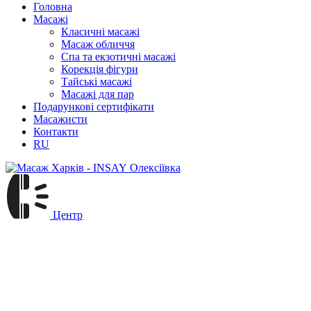
Головна
Масажі
Класичні масажі
Масаж обличчя
Спа та екзотичні масажі
Корекція фігури
Тайські масажі
Масажі для пар
Подарункові сертифікати
Масажисти
Контакти
RU
Олексіївка
Центр