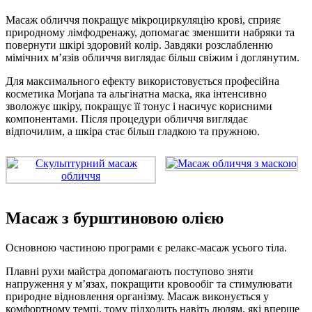
Масаж обличчя покращує мікроциркуляцію крові, сприяє
природному лімфодренажу, допомагає зменшити набряки та
повернути шкірі здоровий колір. Завдяки розслабленню
мімічних м’язів обличчя виглядає більш свіжим і доглянутим.
Для максимального ефекту використовується професійна
косметика Morjana та альгінатна маска, яка інтенсивно
зволожує шкіру, покращує її тонус і насичує корисними
компонентами. Після процедури обличчя виглядає
відпочилим, а шкіра стає більш гладкою та пружною.
Масаж з бурштиновою олією
Основною частиною програми є релакс-масаж усього тіла.
Плавні рухи майстра допомагають поступово зняти
напруження у м’язах, покращити кровообіг та стимулювати
природне відновлення організму. Масаж виконується у
комфортному темпі, тому підходить навіть людям, які вперше