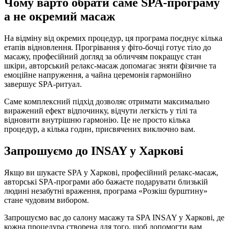
Чому варто обрати саме SPA-програму
а не окремий масаж
На відміну від окремих процедур, ця програма поєднує кілька
етапів відновлення. Прогрівання у фіто-бочці готує тіло до
масажу, професійний догляд за обличчям покращує стан
шкіри, авторський релакс-масаж допомагає зняти фізичне та
емоційне напруження, а чайна церемонія гармонійно
завершує SPA-ритуал.
Саме комплексний підхід дозволяє отримати максимально
виражений ефект відпочинку, відчути легкість у тілі та
відновити внутрішню гармонію. Це не просто кілька
процедур, а кілька годин, присвячених виключно вам.
Запрошуємо до INSAY у Харкові
Якщо ви шукаєте SPA у Харкові, професійний релакс-масаж,
авторські SPA-програми або бажаєте подарувати близькій
людині незабутні враження, програма «Розкіш бурштину»
стане чудовим вибором.
Запрошуємо вас до салону масажу та SPA INSAY у Харкові, де
кожна процедура створена для того, щоб допомогти вам