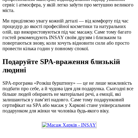
сервіс і атмосфера, у якій легко забути про метушню великого
міста.
Ми приділяємо увагу кожній деталі — від комфорту під час
процедур до якості професійної косметики та натуральних
олій, що використовуються під час масажу. Саме тому багато
гостей рекомендують INSAY своїм друзям і близьким та
повертаються знову, коли хочуть відновити сили або просто
провести кілька годин у повному спокої.
Подаруйте SPA-враження близькій
людині
SPA-програма «Розкіш бурштину» — це не лише можливість
подбати про себе, а й чудова ідея для подарунка. Сьогодні все
більше людей обирають не матеріальні речі, а емоції, які
залишаються у пам’яті надовго. Саме тому подарунковий
сертифікат на SPA або масаж у Харкові стане універсальним
подарунком для жінки чи чоловіка будь-якого віку.