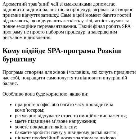
Ароматний трав’яний чай зі смаколиками допомагає
відновити водний баланс після процедур, зігріває та створює
приємне відчуття затишку. Саме в цей момент багато гостей
відзначають, що відчувають легкість у тілі, ясність думок та
повне емоційне перезавантаження. Такий фінал робить SPA-
програму не просто набором процедур, а завершеним
ритуалом відновлення.
Кому підійде SPA-програма Розкіш
бурштину
Програма створена для жінок і чоловіків, які хочуть приділити
час собі, покращити самопочуття та відновити внутрішній
баланс.
Особливо вона буде корисною, якщо ви:
працюєте в офісі або багато часу проводите за
комп’ютером;
регулярно відчуваєте стрес та емоційне виснаження;
маєте підвищене м’язове напруження;
хочете покращити якість сну;
бажаєте зробити паузу у швидкому ритмі життя;
цінуєте професійний догляд за тілом та шкірою.