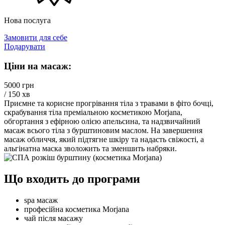
Нова послуга
Замовити для себе
Подарувати
Ціни на масаж:
5000 грн
/ 150 хв
Приємне та корисне прогрівання тіла з травами в фіто бочці,
скрабування тіла преміальною косметикою Morjana,
обгортання з ефірною олією апельсина, та надзвичайний
масаж всього тіла з бурштиновим маслом. На завершення
масаж обличчя, який підтягне шкіру та надасть свіжості, а
альгінатна маска зволожить та зменшить набряки.
Що входить до програми
spa масаж
професійна косметика Morjana
чай після масажу