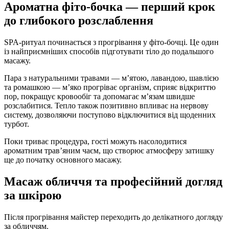
Ароматна фіто-бочка — перший крок
до глибокого розслаблення
SPA-ритуал починається з прогрівання у фіто-бочці. Це один
із найприємніших способів підготувати тіло до подальшого
масажу.
Пара з натуральними травами — м’ятою, лавандою, шавлією
та ромашкою — м’яко прогріває організм, сприяє відкриттю
пор, покращує кровообіг та допомагає м’язам швидше
розслабитися. Тепло також позитивно впливає на нервову
систему, дозволяючи поступово відключитися від щоденних
турбот.
Поки триває процедура, гості можуть насолодитися
ароматним трав’яним чаєм, що створює атмосферу затишку
ще до початку основного масажу.
Масаж обличчя та професійний догляд
за шкірою
Після прогрівання майстер переходить до делікатного догляду
за обличчям.