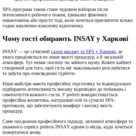
SPA-програма також стане чудовим вибором після
інтенсивного робочого тижня, тривалих фізичних
навантажень або просто тоді, коли хочеться присвятити кілька
годин виключно власному відпочинку.
Чому гості обирають INSAY у Харкові
INSAY — це сучасний
салон масажу та SPA у Харкові
, де
увага приділяється не лише якості процедур, а й загальній
атмосфері. Тут немає поспіху чи зайвого шуму. Кожен кабінет
створений для того, щоб гість міг максимально розслабитися
та забути про повсякденні турботи.
Наші майстри мають професійну підготовку та індивідуально
підбирають інтенсивність масажу відповідно до побажань і
самопочуття кожного гостя. У роботі використовується
професійна косметика, натуральні олії та сучасні SPA-
протоколи, що забезпечують комфорт і високу якість
процедур.
Саме поєднання професійного підходу, затишної атмосфери та
уважного сервісу робить INSAY одним із місць, куди хочеться
повертатися знову.