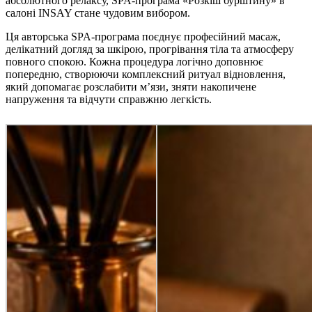
абсолютного релаксу, SPA-програма «Розкіш бурштину» в
салоні INSAY стане чудовим вибором.
Ця авторська SPA-програма поєднує професійний масаж,
делікатний догляд за шкірою, прогрівання тіла та атмосферу
повного спокою. Кожна процедура логічно доповнює
попередню, створюючи комплексний ритуал відновлення,
який допомагає розслабити м’язи, зняти накопичене
напруження та відчути справжню легкість.