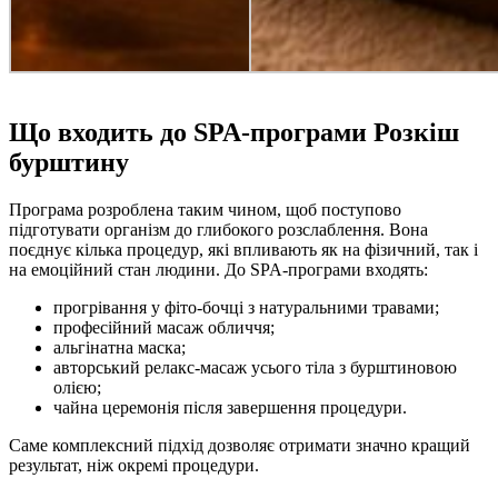
Що входить до SPA-програми Розкіш
бурштину
Програма розроблена таким чином, щоб поступово
підготувати організм до глибокого розслаблення. Вона
поєднує кілька процедур, які впливають як на фізичний, так і
на емоційний стан людини. До SPA-програми входять:
прогрівання у фіто-бочці з натуральними травами;
професійний масаж обличчя;
альгінатна маска;
авторський релакс-масаж усього тіла з бурштиновою
олією;
чайна церемонія після завершення процедури.
Саме комплексний підхід дозволяє отримати значно кращий
результат, ніж окремі процедури.