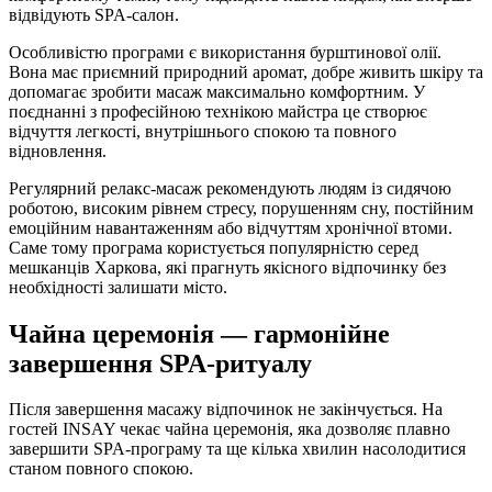
відвідують SPA-салон.
Особливістю програми є використання бурштинової олії.
Вона має приємний природний аромат, добре живить шкіру та
допомагає зробити масаж максимально комфортним. У
поєднанні з професійною технікою майстра це створює
відчуття легкості, внутрішнього спокою та повного
відновлення.
Регулярний релакс-масаж рекомендують людям із сидячою
роботою, високим рівнем стресу, порушенням сну, постійним
емоційним навантаженням або відчуттям хронічної втоми.
Саме тому програма користується популярністю серед
мешканців Харкова, які прагнуть якісного відпочинку без
необхідності залишати місто.
Чайна церемонія — гармонійне
завершення SPA-ритуалу
Після завершення масажу відпочинок не закінчується. На
гостей INSAY чекає чайна церемонія, яка дозволяє плавно
завершити SPA-програму та ще кілька хвилин насолодитися
станом повного спокою.