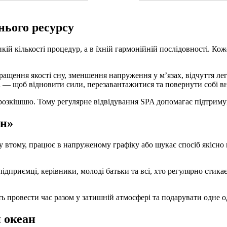
нього ресурсу
кій кількості процедур, а в їхній гармонійній послідовності. К
щення якості сну, зменшення напруження у м’язах, відчуття легк
і — щоб відновити сили, перезавантажитися та повернути собі в
розкішшю. Тому регулярне відвідування SPA допомагає підтримува
ан»
 втому, працює в напруженому графіку або шукає спосіб якісно ві
.
приємці, керівники, молоді батьки та всі, хто регулярно стикає
ь провести час разом у затишній атмосфері та подарувати одне 
 океан