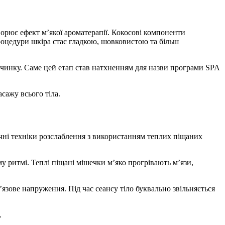
ворює ефект м’якої ароматерапії. Кокосові компоненти
роцедури шкіра стає гладкою, шовковистою та більш
чинку. Саме цей етап став натхненням для назви програми SPA
сажу всього тіла.
чні техніки розслаблення з використанням теплих піщаних
 ритмі. Теплі піщані мішечки м’яко прогрівають м’язи,
язове напруження. Під час сеансу тіло буквально звільняється
.