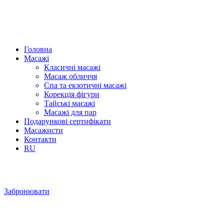
Головна
Масажі
Класичні масажі
Масаж обличчя
Спа та екзотичні масажі
Корекція фігури
Тайські масажі
Масажі для пар
Подарункові сертифікати
Масажисти
Контакти
RU
Забронювати