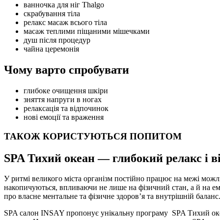
ванночка для ніг Thalgo
скрабування тіла
релакс масаж всього тіла
масаж теплими піщаними мішечками
душ після процедур
чайна церемонія
Чому варто спробувати
глибоке очищення шкіри
зняття напруги в ногах
релаксація та відпочинок
нові емоції та враження
ТАКОЖ КОРИСТУЮТЬСЯ ПОПИТОМ
SPA Тихий океан — глибокий релакс і в
У ритмі великого міста організм постійно працює на межі мож
накопичуються, впливаючи не лише на фізичний стан, а й на е
про власне ментальне та фізичне здоров’я та внутрішній баланс
SPA салон INSAY пропонує унікальну програму SPA Тихий океан