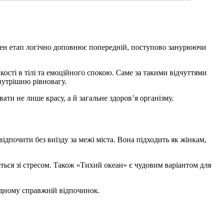
ожен етап логічно доповнює попередній, поступово занурюючи
ості в тілі та емоційного спокою. Саме за такими відчуттями
нутрішню рівновагу.
ти не лише красу, а й загальне здоров’я організму.
дпочити без виїзду за межі міста. Вона підходить як жінкам,
ться зі стресом. Також «Тихий океан» є чудовим варіантом для
одному справжній відпочинок.