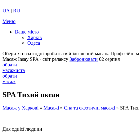
UA
|
RU
Меню
Ваше місто
Харків
Одеса
Обери хто сьогодні зробить твій ідеальний масаж.
Професійні м
Масаж Insay SPA - світ релаксу
Забронювати
02 серпня
обрати
масажиста
обрати
масаж
SPA Тихий океан
Масаж у Харкові
»
Масажі
»
Спа та екзотичні масажі
»
SPA Тих
Для однієї людини