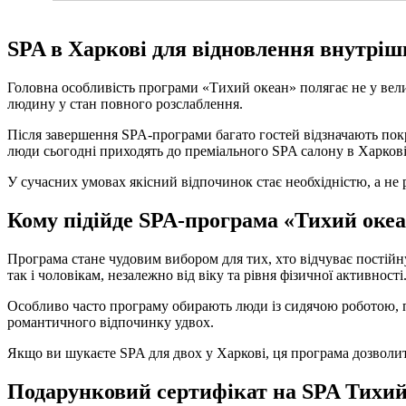
SPA в Харкові для відновлення внутріш
Головна особливість програми «Тихий океан» полягає не у вели
людину у стан повного розслаблення.
Після завершення SPA-програми багато гостей відзначають покра
люди сьогодні приходять до преміального SPA салону в Харков
У сучасних умовах якісний відпочинок стає необхідністю, а не 
Кому підійде SPA-програма «Тихий оке
Програма стане чудовим вибором для тих, хто відчуває постійну
так і чоловікам, незалежно від віку та рівня фізичної активності
Особливо часто програму обирають люди із сидячою роботою, під
романтичного відпочинку удвох.
Якщо ви шукаєте SPA для двох у Харкові, ця програма дозволит
Подарунковий сертифікат на SPA Тихий