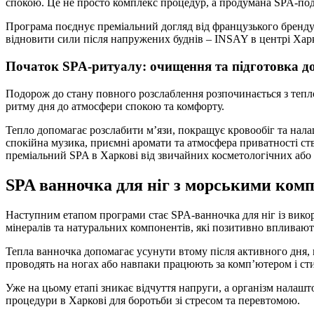
спокою. Це не просто комплекс процедур, а продумана SPA-под
Програма поєднує преміальний догляд від французького бренду 
відновити сили після напружених буднів – INSAY в центрі Хар
Початок SPA-ритуалу: очищення та підготовка д
Подорож до стану повного розслаблення розпочинається з тепло
ритму дня до атмосфери спокою та комфорту.
Тепло допомагає розслабити м’язи, покращує кровообіг та нала
спокійна музика, приємні аромати та атмосфера приватності ств
преміальний SPA в Харкові від звичайних косметологічних або
SPA ванночка для ніг з морськими ком
Наступним етапом програми стає SPA-ванночка для ніг із викор
мінералів та натуральних компонентів, які позитивно впливають
Тепла ванночка допомагає усунути втому після активного дня, 
проводять на ногах або навпаки працюють за комп’ютером і ст
Уже на цьому етапі зникає відчуття напруги, а організм налаш
процедури в Харкові для боротьби зі стресом та перевтомою.