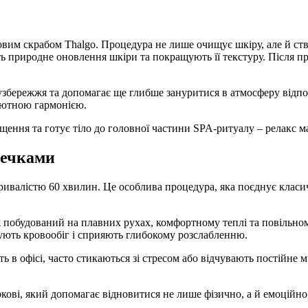
совим скрабом Thalgo. Процедура не лише очищує шкіру, але й ст
ь природне оновлення шкіри та покращують її текстуру. Після п
збережжя та допомагає ще глибше зануритися в атмосферу відпо
олютною гармонією.
ення та готує тіло до головної частини SPA-ритуалу – релакс ма
шечками
ривалістю 60 хвилин. Це особлива процедура, яка поєднує класи
 побудований на плавних рухах, комфортному теплі та повільному
ують кровообіг і сприяють глибокому розслабленню.
в офісі, часто стикаються зі стресом або відчувають постійне м’
кові, який допомагає відновитися не лише фізично, а й емоційно