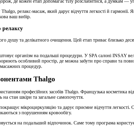
орож, де кожен етап допомагає тілу розслабитися, а думкам — у
Thalgo, релакс-масаж, який дарує відчуття легкості й гармонії.
кова ваш вибір.
о релаксу
го душу та делікатного очищення. Цей етап триває близько деся
штовує організм на подальші процедури. У SPA салоні INSAY вел
орюють особливий простір, де можна забути про справи та повніс
 масажних процедур.
понентами Thalgo
истанням професійних засобів Thalgo. Французька косметика відо
 на стан шкіри та загальне самопочуття.
покращує мікроциркуляцію та дарує приємне відчуття легкості. О
икаються з порушенням кровообігу.
товується на подальший відпочинок. Саме тому програма користує