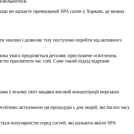
повільнитися.
 Якщо ви шукаєте преміальний SPA салон у Харкові, де можна
ти хвилин і дозволяє тілу поступово перейти від активного
ика увага приділяється деталям: приглушене освітлення,
тю присвятити час собі. Саме такий підхід відрізняє
ма у всьому світі завдяки високій концентрації морських
собливо актуальною ця процедура є для людей, які багато часу
ться популярністю серед гостей, які шукають якісні SPA