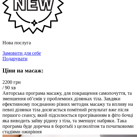
Нова послуга
Замовити для себе
Подарувати
Ціни на масаж:
2200 грн
/ 90 хв
Авторська програма масажу, для покращення самопочуття, та
зменшення об’ємів у проблемних ділянках тіла. Завдяки
ефективному поєднанню різних методик масажу та впливу на
певні ділянки тіла досягається помітний результат вже після
першого сеансу, який підсилюється прогріванням в фіто бочці
яка виводить зайву рідину з тіла, та зменшує набряки. Така
програма буде доречна в боротьбі з целюлітом та початковими
стадіями ожиріння