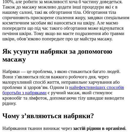
100%, але робити за можливості хоча б частину доведеться.
Також до масажу можливо додати інші процедури які є в
нашому салоні, такі як обгортання тіла. Обгортання тіла
спричиняють прискорене спалення жиру, завдяки спеціальним
косметичним засобам які наносяться на шкіру. Але маємо
попередити що під час такого обгортання може відчуватися
печіння шкіри. Тому якщо ви маєте подразнення або травми
шкіри, обов’язково попередьте про це майстра масажу.
Як усунути набряки за допомогою
масажу
Набряки — це проблема, з якою стикаються багато людей.
Вони з’являються після важкого робочого дня, через
малорухливий спосіб життя, неправильне харчування або
проблеми зі здоров’ям. Одним із
найефективніших способів
боротьби з набряками
є ручний масаж, який стимулює
кровообіг та лімфоток, допомагаючи тілу швидше виводити
рідину.
Чому з’являються набряки?
Набрякання тканин виникає через
застій рідини в організмі
.