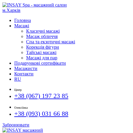
Головна
Масажі
Класичні масажі
Масаж обличчя
Спа та екзотичні масажі
Корекція фігури
Тайські масажі
Масажі для пар
Подарункові сертифікати
Масажисти
Контакти
RU
Центр
+38 (067) 197 23 85
Олексіївка
+38 (093) 031 66 88
Забронювати