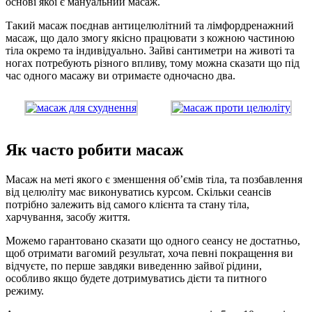
основі якої є мануальний масаж.
Такий масаж поєднав антицелюлітний та лімфордренажний
масаж, що дало змогу якісно працювати з кожною частиною
тіла окремо та індивідуально. Зайві сантиметри на животі та
ногах потребують різного впливу, тому можна сказати що під
час одного масажу ви отримаєте одночасно два.
Як часто робити масаж
Масаж на меті якого є зменшення об’ємів тіла, та позбавлення
від целюліту має виконуватись курсом. Скільки сеансів
потрібно залежить від самого клієнта та стану тіла,
харчування, засобу життя.
Можемо гарантовано сказати що одного сеансу не достатньо,
щоб отримати вагомий результат, хоча певні покращення ви
відчуєте, по перше завдяки виведенню зайвої рідини,
особливо якщо будете дотримуватись дієти та питного
режиму.