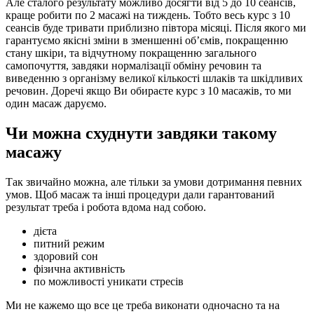
Але сталого результату можливо досягти від 5 до 10 сеансів,
краще робити по 2 масажі на тиждень. Тобто весь курс з 10
сеансів буде тривати приблизно півтора місяці. Після якого ми
гарантуємо якісні зміни в зменшенні об’ємів, покращенню
стану шкіри, та відчутному покращенню загального
самопочуття, завдяки нормалізації обміну речовин та
виведенню з організму великої кількості шлаків та шкідливих
речовин. Доречі якщо Ви обираєте курс з 10 масажів, то ми
один масаж даруємо.
Чи можна схуднути завдяки такому
масажу
Так звичайно можна, але тільки за умови дотримання певних
умов. Щоб масаж та інші процедури дали гарантований
результат треба і робота вдома над собою.
дієта
питний режим
здоровий сон
фізична активність
по можливості уникати стресів
Ми не кажемо що все це треба виконати одночасно та на