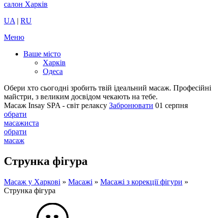
UA
|
RU
Меню
Ваше місто
Харків
Одеса
Обери хто сьогодні зробить твій ідеальний масаж.
Професійні
майстри, з великим досвідом чекають на тебе.
Масаж Insay SPA - світ релаксу
Забронювати
01 серпня
обрати
масажиста
обрати
масаж
Струнка фігура
Масаж у Харкові
»
Масажі
»
Масажі з корекції фігури
»
Струнка фігура