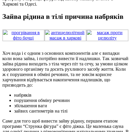
Харкові та Одесі.
Зайва рідина в тілі причина набряків
Хоч вода і є одним з основних компонентів але є випадки
коли вона зайва, і потрібно вивести її надлишки. Так зазвичай
зайва рідина виходить з тіла через піт та сечу, за умови цілком
здорового організму та досить рухливого засобу життя. Коли
ж є порушення в обміні речовин, та не зовсім корисне
харчування відбувається накопичення надлишків, що
призводить до:
набряків
порушення обміну речовин
збільшення ваги
зайвих сантиметрів на тілі
Саме для того щоб вивести зайву рідину, першим етапом
програми “Струнка фігура” є фіто діжка. Це маленька сауна
для однієї людини з різноманітними натуральними травами. В