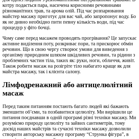
котру подається пара, насичена корисними речовинами
різноманітних трав, та арома олій. Під час розпарювання
майстер масажу приготує для вас чай, або запропонує воду. Бо
як не дивно необхідно пити певну кількість води, під час
процедур у фіто бочці.
Чому саме перед масажем проводять прогрівання? Це запускає
активне виділення поту, розкриває пори, та прискорює обмін
речовин. Що в свою чергу створює умови для виведення з
організму природним шляхом шкідливих речовин, та рідини з
проблемних частин тіла, таких як: руки, ноги, обличчя, живіт.
Також робити масаж на розігріте тіло набагато краще як для
майстра масажу, так і клієнта салону.
Лімфодренажний або антицелюлітний
масаж
Перед таким питанням постають багато людей які бажають
зменшити об’єми, та позбавитися целюліту. Ми вирішили це
питання поєднавши в одній програмі різні техніки масажу. Ми
розуміємо природу целюліту та зайвих сантиметрів, тому
досвід наших майстрів та сучасні техніки масажу дозволили
створити авторську масажну програму “Струнка фігура”, в