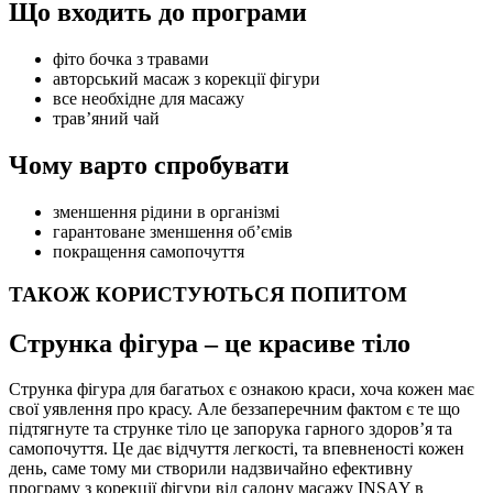
Що входить до програми
фіто бочка з травами
авторський масаж з корекції фігури
все необхідне для масажу
трав’яний чай
Чому варто спробувати
зменшення рідини в організмі
гарантоване зменшення об’ємів
покращення самопочуття
ТАКОЖ КОРИСТУЮТЬСЯ ПОПИТОМ
Струнка фігура – це красиве тіло
Струнка фігура для багатьох є ознакою краси, хоча кожен має
свої уявлення про красу. Але беззаперечним фактом є те що
підтягнуте та струнке тіло це запорука гарного здоров’я та
самопочуття. Це дає відчуття легкості, та впевненості кожен
день, саме тому ми створили надзвичайно ефективну
програму з корекції фігури від салону масажу INSAY в