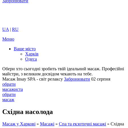
Забронювати
UA
|
RU
Меню
Ваше місто
Харків
Одеса
Обери хто сьогодні зробить твій ідеальний масаж.
Професійні
майстри, з великим досвідом чекають на тебе.
Масаж Insay SPA - світ релаксу
Забронювати
02 серпня
обрати
масажиста
обрати
масаж
Східна насолода
Масаж у Харкові
»
Масажі
»
Спа та екзотичні масажі
»
Східна