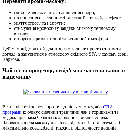
Переваги арома-масажу:
глибоке зволоження та живлення шкіри;
поліпшення еластичності та легкий анти-ейдж ефект;
зняття стресу та напруги;
стимуляція кровообігу завдяки м’якому тепловому
впливу;
створення романтичної та затишної атмосфери.
Цей масаж ідеальний для тих, хто хоче не просто отримати
догляд, а зануритися в атмосферу східного SPA у самому серці
Харкова.
Чай після процедур, невід’ємна частина вашого
відпочинку
Всі наші гості знають про те що після масажу, або
СПА
програми
їх очікує смачний трав’яний чай з горішками та
медом, програма Східні насолода не є виключенням.
Чаювання після масажу дозволяє відчути тіло та розум, які
максимально розслаблені, також ви відновлюєте водний