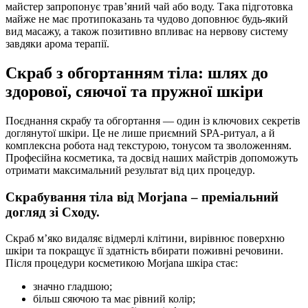
майстер запропонує трав’яний чай або воду. Така підготовка
майже не має протипоказань та чудово доповнює будь-який
вид масажу, а також позитивно впливає на нервову систему
завдяки арома терапії.
Скраб з обгортанням тіла: шлях до
здорової, сяючої та пружної шкіри
Поєднання скрабу та обгортання — один із ключових секретів
доглянутої шкіри. Це не лише приємний SPA-ритуал, а й
комплексна робота над текстурою, тонусом та зволоженням.
Професійна косметика, та досвід наших майстрів допоможуть
отримати максимальний результат від цих процедур.
Скрабування тіла від Morjana – преміальний
догляд зі Сходу.
Скраб м’яко видаляє відмерлі клітини, вирівнює поверхню
шкіри та покращує її здатність вбирати поживні речовини.
Після процедури косметикою Morjana шкіра стає:
значно гладшою;
більш сяючою та має рівний колір;