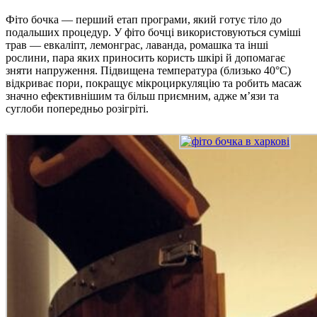
Фіто бочка — перший етап програми, який готує тіло до
подальших процедур. У фіто бочці використовуються суміші
трав — евкаліпт, лемонграс, лаванда, ромашка та інші
рослини, пара яких приносить користь шкірі й допомагає
зняти напруження. Підвищена температура (близько 40°С)
відкриває пори, покращує мікроциркуляцію та робить масаж
значно ефективнішим та більш приємним, адже м’язи та
суглоби попередньо розігріті.