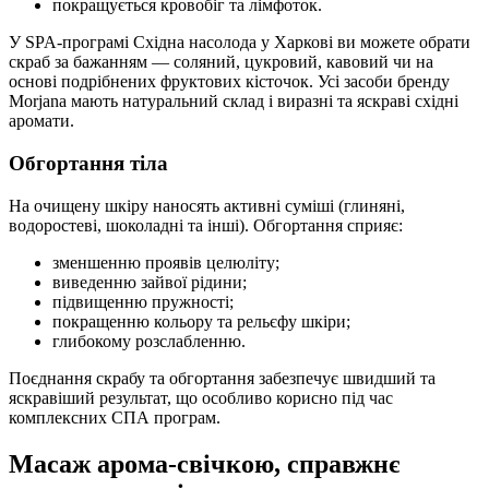
покращується кровобіг та лімфоток.
У SPA-програмі Східна насолода у Харкові ви можете обрати
скраб за бажанням — соляний, цукровий, кавовий чи на
основі подрібнених фруктових кісточок. Усі засоби бренду
Morjana мають натуральний склад і виразні та яскраві східні
аромати.
Обгортання тіла
На очищену шкіру наносять активні суміші (глиняні,
водоростеві, шоколадні та інші). Обгортання сприяє:
зменшенню проявів целюліту;
виведенню зайвої рідини;
підвищенню пружності;
покращенню кольору та рельєфу шкіри;
глибокому розслабленню.
Поєднання скрабу та обгортання забезпечує швидший та
яскравіший результат, що особливо корисно під час
комплексних СПА програм.
Масаж арома-свічкою, справжнє