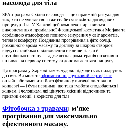
насолода для тіла
SPA-програма Східна насолода — це справжній ритуал для
тих, хто не уявляє свого життя без масажів та доглядових
процедур тіла. У Харкові цей комплекс вирізняється
використанням преміальної Французької косметики Morjana та
особливою атмосферою повного занурення у світ ароматів,
тепла й комфорту. Поєднання прогрівання в фіто бочці,
розкішного арома-масажу та догляду за шкірою створює
відчуття глибокого відновлення не лише тіла, а й
внутрішнього стану — адже легка ароматерапія позитивно
впливає на нервову систему та допомагає зняти напругу.
Ця програма у Харкові також чудово підходить як подарунок
до свят. Ви можете
оформити подарунковий сертифікат
—
онлайн або замовити його фізично у вигляді листівки в
конверті — і бути певними, що така турбота сподобається і
жінкам, і чоловікам, які цінують якісний відпочинок та
приємні емоції, з користю для тіла.
Фітобочка з травами
: м’яке
прогрівання для максимально
ефективного масажу.