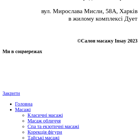
вул. Мирослава Мисли, 58А, Харків
в жилому комплексі Дует
©Салон масажу Insay 2023
Ми в соцмережах
Закрити
Головна
Масажі
Класичні масажі
Масаж обличчя
Спа та екзотичні масажі
Корекція фігури
Тайські масажі