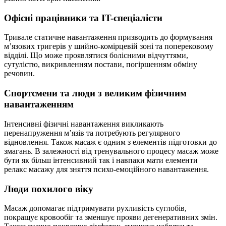
Офісні працівники та IT-спеціалісти
Тривале статичне навантаження призводить до формування
м’язових тригерів у шийно-комірцевій зоні та поперековому
відділі. Що може проявлятися болісними відчуттями,
сутулістю, викривленням постави, погіршенням обміну
речовин.
Спортсмени та люди з великим фізичним
навантаженням
Інтенсивні фізичні навантаження викликають
перенапруження м’язів та потребують регулярного
відновлення. Також масаж є одним з елементів підготовки до
змагань. В залежності від тренувального процесу масаж може
бути як більш інтенсивний так і навпаки мати елементи
релакс масажу для зняття психо-емоційного навантаження.
Люди похилого віку
Масаж допомагає підтримувати рухливість суглобів,
покращує кровообіг та зменшує прояви дегенеративних змін.