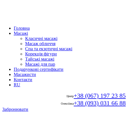
Головна
Масажі
Класичні масажі
Масаж обличчя
Спа та екзотичні масажі
Корекція фігури
Тайські масажі
Масажі для пар
Подарункові сертифікати
Масажисти
Контакти
RU
+38 (067) 197 23 85
Центр
+38 (093) 031 66 88
Олексіївка
Забронювати