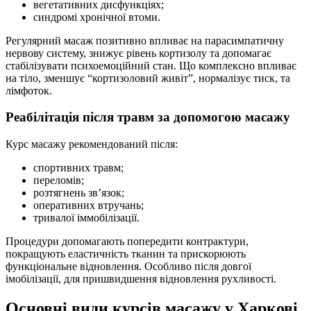
вегетативних дисфункціях;
синдромі хронічної втоми.
Регулярний масаж позитивно впливає на парасимпатичну
нервову систему, знижує рівень кортизолу та допомагає
стабілізувати психоемоційний стан. Що комплексно впливає
на тіло, зменшує “кортизоловий живіт”, нормалізує тиск, та
лімфоток.
Реабілітація після травм за допомогою масажу
Курс масажу рекомендований після:
спортивних травм;
переломів;
розтягнень зв’язок;
оперативних втручань;
тривалої іммобілізації.
Процедури допомагають попередити контрактури,
покращують еластичність тканин та прискорюють
функціональне відновлення. Особливо після довгої
імобілізації, для пришвидшення відновлення рухливості.
Основні види курсів масажу у Харкові