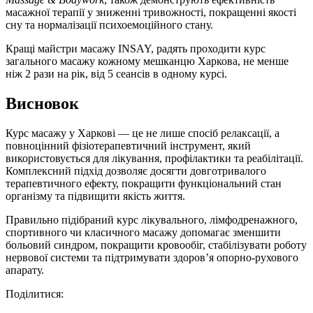
масажної терапії у зниженні тривожності, покращенні якості
сну та нормалізації психоемоційного стану.
Кращі майстри масажу INSAY, радять проходити курс
загального масажу кожному мешканцю Харкова, не менше
ніж 2 рази на рік, від 5 сеансів в одному курсі.
Висновок
Курс масажу у Харкові — це не лише спосіб релаксації, а
повноцінний фізіотерапевтичний інструмент, який
використовується для лікування, профілактики та реабілітації.
Комплексний підхід дозволяє досягти довготривалого
терапевтичного ефекту, покращити функціональний стан
організму та підвищити якість життя.
Правильно підібраний курс лікувального, лімфодренажного,
спортивного чи класичного масажу допомагає зменшити
больовий синдром, покращити кровообіг, стабілізувати роботу
нервової системи та підтримувати здоров’я опорно-рухового
апарату.
Поділитися: