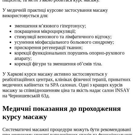
У медичній практиці курсове застосування масажу
використовується для:
зменшення м’язового гіпертонусу;
покращення мікроциркуляції;
стимуляції венозного та лімфатичного відтоку;
усунення міофасціального больового синдрому;
прискорення регенерації тканин;
корекції функціональних порушень опорно-рухового
апарату;
корекції фігури та зменшення об’ємів тіла.
У Харкові курси масажу активно застосовуються у
реабілітаційних центрах, клініках фізичної терапії, приватних
медичних кабінетах та SPA салонах. Одні з кращих курсів
масажу за співвідношенням ціна та якість надає салон INSAY
на Чернишевській 63д.
Медичні показання до проходження
курсу масажу
Систематичні масажні процедури можуть бути рекомендовані
при широкому спектрі патологічних станів та функціональних