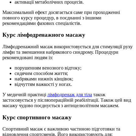
активації метаболічних процесів.
Максимальний ефект досягається саме при проходженні
повного курсу процедур, в поєднанні з іншими
рекомендаціями фахових спеціалістів.
Курс лімфодренажного масажу
Лімфодренажний масаж використовується для стимуляції руху
лімфи та зменшення набрякового синдрому. Процедури
рекомендовані людям із:
порушенням венозного відтоку;
сидячим способом життя;
набряками нижніх кінцівок;
відчуттям важкості у ногах.
У медичній практиці
лімфодренаж для тіла
також
застосовується у післяопераційній реабілітації. Також цей вид
масажу чудово поєднується з антицелюлітним масажем.
Курс спортивного масажу
Спортивний масаж є важливою частиною підготовки та
відновлення спортсменів. Його використовують для: