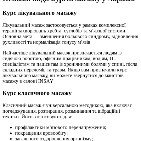
Курс лікувального масажу
Лікувальний масаж застосовується у рамках комплексної
терапії захворювань хребта, суглобів та м’язової системи.
Основна мета — зменшення больового синдрому, відновлення
рухливості та нормалізація тонусу м’язів.
Найчастіше лікувальний масаж призначається людям із
сидячою роботою, офісним працівникам, водіям, IT-
спеціалістам та пацієнтам із хронічними болями у спині, після
складних переломів та травм. Якщо вам призначили курс
лікувального масажу, ви можете звернутися до майстрів
масажу в салоні INSAY
Курс класичного масажу
Класичний масаж є універсальною методикою, яка включає
погладжування, розтирання, розминання та вібраційні
техніки. Його застосовують для:
профілактики м’язового перенапруження;
покращення кровообігу;
загального оздоровлення організму;