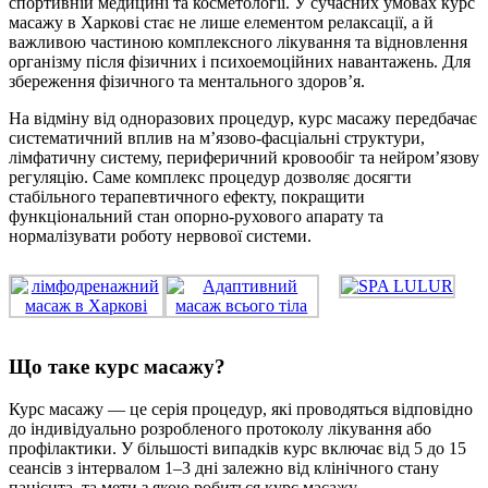
спортивній медицині та косметології. У сучасних умовах курс
масажу в Харкові стає не лише елементом релаксації, а й
важливою частиною комплексного лікування та відновлення
організму після фізичних і психоемоційних навантажень. Для
збереження фізичного та ментального здоров’я.
На відміну від одноразових процедур, курс масажу передбачає
систематичний вплив на м’язово-фасціальні структури,
лімфатичну систему, периферичний кровообіг та нейром’язову
регуляцію. Саме комплекс процедур дозволяє досягти
стабільного терапевтичного ефекту, покращити
функціональний стан опорно-рухового апарату та
нормалізувати роботу нервової системи.
Що таке курс масажу?
Курс масажу — це серія процедур, які проводяться відповідно
до індивідуально розробленого протоколу лікування або
профілактики. У більшості випадків курс включає від 5 до 15
сеансів з інтервалом 1–3 дні залежно від клінічного стану
пацієнта, та мети з якою робиться курс масажу.