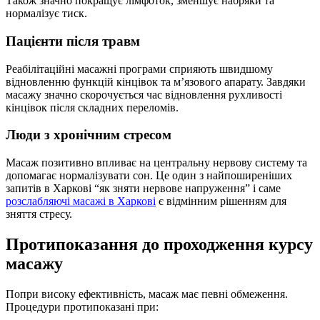
Також значно покращує лімфоток, зменшує набряки та
нормалізує тиск.
Пацієнти після травм
Реабілітаційні масажні програми сприяють швидшому
відновленню функцій кінцівок та м’язового апарату. Завдяки
масажу значно скорочується час відновлення рухливості
кінцівок після складних переломів.
Люди з хронічним стресом
Масаж позитивно впливає на центральну нервову систему та
допомагає нормалізувати сон. Це один з найпоширеніших
запитів в Харкові “як зняти нервове напруження” і саме
розслабляючі масажі в Харкові
є відмінним рішенням для
зняття стресу.
Протипоказання до проходження курсу
масажу
Попри високу ефективність, масаж має певні обмеження.
Процедури протипоказані при: