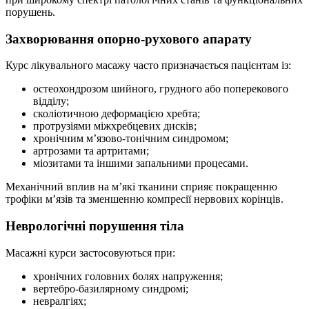
порушень.
Захворювання опорно-рухового апарату
Курс лікувального масажу часто призначається пацієнтам із:
остеохондрозом шийного, грудного або поперекового
відділу;
сколіотичною деформацією хребта;
протрузіями міжхребцевих дисків;
хронічним м’язово-тонічним синдромом;
артрозами та артритами;
міозитами та іншими запальними процесами.
Механічний вплив на м’які тканини сприяє покращенню
трофіки м’язів та зменшенню компресії нервових корінців.
Неврологічні порушення тіла
Масажні курси застосовуються при:
хронічних головних болях напруження;
вертебро-базилярному синдромі;
невралгіях;