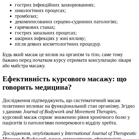
гострих інфекційних захворюваннях;
онкологічних процесах;
тромбозах;
декомпенсованих серцево-судинних патологіях;
гарячкових станах;
гострих запальних процесах;
шкірних інфекціях у зоні впливу;
після деяких косметологічних процедур.
Будь який масаж це вплив на організм та тіло, саме тому
бажано перед початком курсу отримати консультацію лікаря
або майстра масажу.
Ефективність курсового масажу: що
говорить медицина?
Дослідження підтверджують, що систематичний масаж
позитивно впливає на функціональний стан організму. Згідно
з даними
Journal of Bodywork and Movement Therapies
,
курсовий масаж сприяє зниженню рівня хронічного болю у
пацієнтів із патологіями поперекового відділу хребта.
Дослідження, опубліковані у
International Journal of Therapeutic
Massage & Bodywork
, також демонструють ефективність