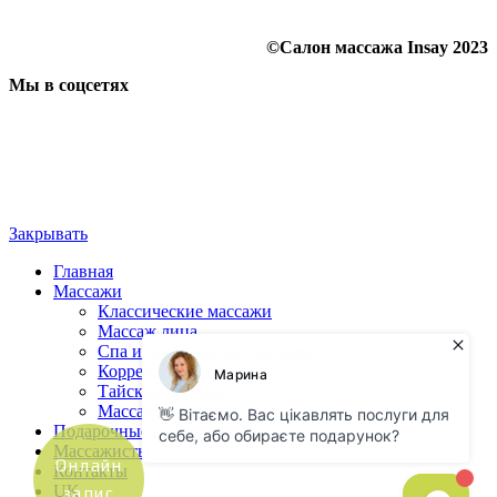
©Салон массажа Insay 2023
Мы в соцсетях
Закрывать
Главная
Массажи
Классические массажи
Массаж лица
Спа и экзотические массажи
Коррекция фигуры
Тайские массажи
Массажи для пар
Подарочные сертификаты
Массажисты
Онлайн
Контакты
UK
запис