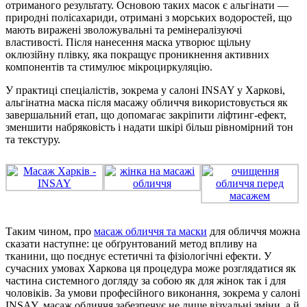
отриманого результату. Основою таких масок є альгінати —
природні полісахариди, отримані з морських водоростей, що
мають виражені зволожувальні та ремінералізуючі
властивості. Після нанесення маска утворює щільну
оклюзійну плівку, яка покращує проникнення активних
компонентів та стимулює мікроциркуляцію.
У практиці спеціалістів, зокрема у салоні INSAY у Харкові,
альгінатна маска після масажу обличчя використовується як
завершальний етап, що допомагає закріпити ліфтинг-ефект,
зменшити набряковість і надати шкірі більш рівномірний тон
та текстуру.
Таким чином, про
масаж обличчя та маски
для обличчя можна
сказати наступне: це обґрунтований метод впливу на
тканини, що поєднує естетичні та фізіологічні ефекти. У
сучасних умовах Харкова ця процедура може розглядатися як
частина системного догляду за собою як для жінок так і для
чоловіків. За умови професійного виконання, зокрема у салоні
INSAY, масаж обличчя забезпечує не лише візуальні зміни, а й