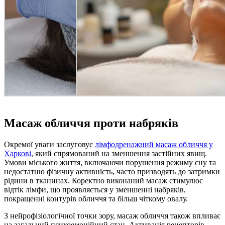
Масаж обличчя проти набряків
Окремої уваги заслуговує
лімфодренажний масаж обличчя у
Харкові
, який спрямований на зменшення застійних явищ.
Умови міського життя, включаючи порушення режиму сну та
недостатню фізичну активність, часто призводять до затримки
рідини в тканинах. Коректно виконаний масаж стимулює
відтік лімфи, що проявляється у зменшенні набряків,
покращенні контурів обличчя та більш чіткому овалу.
З нейрофізіологічної точки зору, масаж обличчя також впливає
на загальний психоемоційний стан. Активація рецепторів