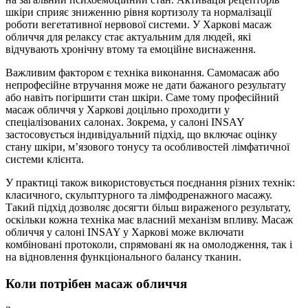
шкіри сприяє зниженню рівня кортизолу та нормалізації
роботи вегетативної нервової системи. У Харкові масаж
обличчя для релаксу стає актуальним для людей, які
відчувають хронічну втому та емоційне виснаження.
Важливим фактором є техніка виконання. Самомасаж або
непрофесійне втручання може не дати бажаного результату
або навіть погіршити стан шкіри. Саме тому професійний
масаж обличчя у Харкові доцільно проходити у
спеціалізованих салонах. Зокрема, у салоні INSAY
застосовується індивідуальний підхід, що включає оцінку
стану шкіри, м’язового тонусу та особливостей лімфатичної
системи клієнта.
У практиці також використовується поєднання різних технік:
класичного, скульптурного та лімфодренажного масажу.
Такий підхід дозволяє досягти більш вираженого результату,
оскільки кожна техніка має власний механізм впливу. Масаж
обличчя у салоні INSAY у Харкові може включати
комбіновані протоколи, спрямовані як на омолодження, так і
на відновлення функціонального балансу тканин.
Коли потрібен масаж обличчя