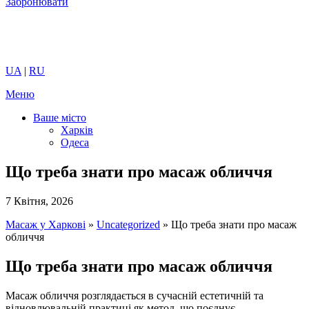
Забронювати
UA
|
RU
Меню
Ваше місто
Харків
Одеса
Що треба знати про масаж обличчя
7 Квітня, 2026
Масаж у Харкові
»
Uncategorized
»
Що треба знати про масаж
обличчя
Що треба знати про масаж обличчя
Масаж обличчя розглядається в сучасній естетичній та
відновлювальній практиці як метод, що поєднує