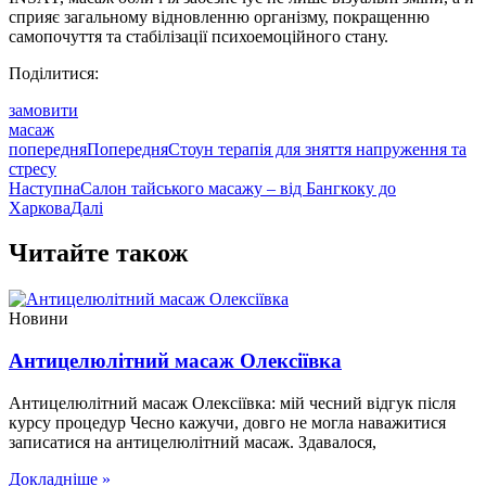
сприяє загальному відновленню організму, покращенню
самопочуття та стабілізації психоемоційного стану.
Поділитися:
замовити
масаж
попередня
Попередня
Стоун терапія для зняття напруження та
стресу
Наступна
Салон тайського масажу – від Бангкоку до
Харкова
Далі
Читайте також
Новини
Антицелюлітний масаж Олексіївка
Антицелюлітний масаж Олексіївка: мій чесний відгук після
курсу процедур Чесно кажучи, довго не могла наважитися
записатися на антицелюлітний масаж. Здавалося,
Докладніше »