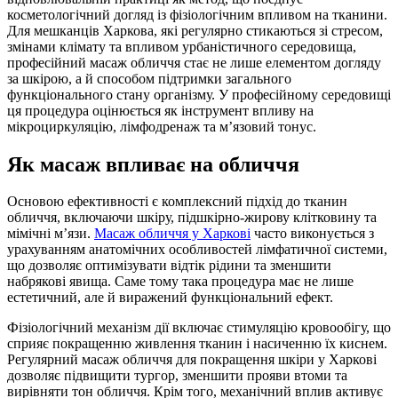
косметологічний догляд із фізіологічним впливом на тканини.
Для мешканців Харкова, які регулярно стикаються зі стресом,
змінами клімату та впливом урбаністичного середовища,
професійний масаж обличчя стає не лише елементом догляду
за шкірою, а й способом підтримки загального
функціонального стану організму. У професійному середовищі
ця процедура оцінюється як інструмент впливу на
мікроциркуляцію, лімфодренаж та м’язовий тонус.
Як масаж впливає на обличчя
Основою ефективності є комплексний підхід до тканин
обличчя, включаючи шкіру, підшкірно-жирову клітковину та
мімічні м’язи.
Масаж обличчя у Харкові
часто виконується з
урахуванням анатомічних особливостей лімфатичної системи,
що дозволяє оптимізувати відтік рідини та зменшити
набрякові явища. Саме тому така процедура має не лише
естетичний, але й виражений функціональний ефект.
Фізіологічний механізм дії включає стимуляцію кровообігу, що
сприяє покращенню живлення тканин і насиченню їх киснем.
Регулярний масаж обличчя для покращення шкіри у Харкові
дозволяє підвищити тургор, зменшити прояви втоми та
вирівняти тон обличчя. Крім того, механічний вплив активує