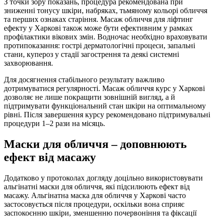
З точки зору показань, процедура рекомендована при
зниженні тонусу шкіри, набряках, тьмяному кольорі обличчя
та перших ознаках старіння. Масаж обличчя для ліфтинг
ефекту у Харкові також може бути ефективним у рамках
профілактики вікових змін. Водночас необхідно враховувати
протипоказання: гострі дерматологічні процеси, запальні
стани, купероз у стадії загострення та деякі системні
захворювання.
Для досягнення стабільного результату важливо
дотримуватися регулярності. Масаж обличчя курс у Харкові
дозволяє не лише покращити зовнішній вигляд, а й
підтримувати функціональний стан шкіри на оптимальному
рівні. Після завершення курсу рекомендовано підтримувальні
процедури 1–2 рази на місяць.
Маски для обличчя – доповнюють
ефект від масажу
Додатково у протоколах догляду доцільно використовувати
альгінатні маски для обличчя, які підсилюють ефект від
масажу. Альгінатна маска для обличчя у Харкові часто
застосовується після процедури, оскільки вона сприяє
заспокоєнню шкіри, зменшенню почервоніння та фіксації